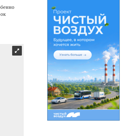
обенно
вок