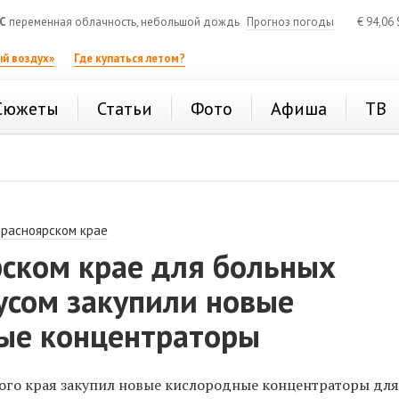
C
переменная облачность, небольшой дождь
Прогноз погоды
€
94,06
й воздух»
Где купаться летом?
Сюжеты
Статьи
Фото
Афиша
ТВ
Красноярском крае
рском крае для больных
усом закупили новые
ые концентраторы
го края закупил новые кислородные концентраторы для