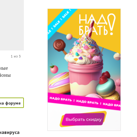
1 из 3
бные
айоны
на форуме
навируса