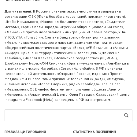
Для читателей:
В России признаны экстремистскими и запрещены
организации ФБК (Фонд борьбы с коррупцией, признан иноагентом),
Штабы Навального, «Национал-большевистская партия», «Свидетели
Иеговы», «Армия воли народа», «Русский общенациональный союз»,
«Движение против нелегальной иммиграции», «Правый сектор», УНА-
УНСО, УПА, «Тризуб им. Степана Бандеры», «Мизантропик дивижн»,
«Меджлис крымскотатарского народа», движение «Артподготовка»,
общероссийская политическая партия «Воля», АУЕ, батальоны «Азов» и
«Айдар». Признаны террористическими и запрещены: «Движение
Талибан», «Имарат Кавказ», «Исламское государство» (ИГ, ИГИЛ),
Джебхад-ан-Нусра, «АУМ Синрике», «Братья-мусульмане», «Аль-Каида в
странах исламского Магриба», «Сеть», «Колумбайн». В РФ признана
нежелательной деятельность «Открытой России», издания «Проект
Медиа». СМИ-иноагентами признаны: телеканал «Дождь», «Медуза»,
«Важные истории», «Голос Америки», радио «Свобода», The Insider,
«Медиазона», ОВД-инфо. Иноагентами признаны общество/центр
«Мемориал», «Аналитический Центр Юрия Левады», Сахаровский центр.
Instagram и Facebook (Metа) запрещены в РФ за экстремизм.
ПРАВИЛА ЦИТИРОВАНИЯ
СТАТИСТИКА ПОСЕЩЕНИЙ