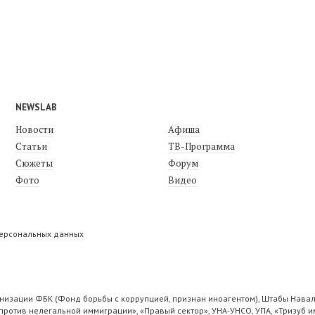
NEWSLAB
Новости
Афиша
Статьи
ТВ-Программа
Сюжеты
Форум
Фото
Видео
персональных данных
низации ФБК (Фонд борьбы с коррупцией, признан иноагентом), Штабы Навал
ротив нелегальной иммиграции», «Правый сектор», УНА-УНСО, УПА, «Тризуб и