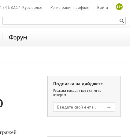
18+
4,84
$
82,17
Курс валют
Регистрация профиля
Войти
Форум
Подписка на дайджест
Рассылка выходит раз в сутки по
вечерам.
О
стражей