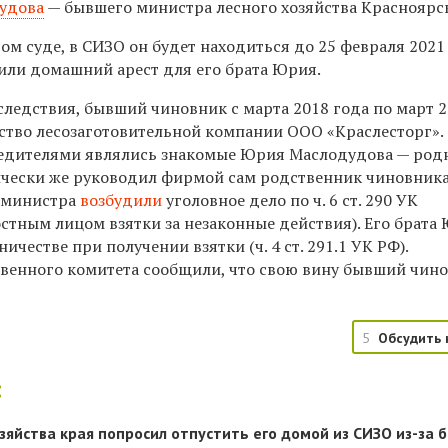
удова
— бывшего министра лесного хозяйства Красноярск
вом суде, в СИЗО он будет находиться до 25 февраля 2021 
лили домашний арест для его брата Юрия.
следствия, бывший чиновник с марта 2018 года по март 
ство лесозаготовительной компании ООО «Краслесторг».
едителями являлись знакомые Юрия Маслодудова — род
ически же руководил фирмой сам родственник чиновника
 министра
возбудили
уголовное дело по ч. 6 ст. 290 УК
стным лицом взятки за незаконные действия). Его брата
честве при получении взятки (ч. 4 ст. 291.1 УК РФ).
венного комитета сообщили, что свою вину бывший чин
.
5
Обсудить 
:
зяйства края попросил отпустить его домой из СИЗО из-за б