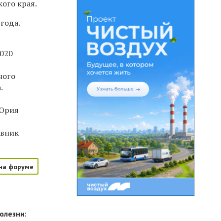
ого края.
года.
2020
ного
.
 Юрия
овник
на форуме
олезни: