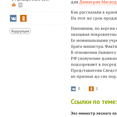
для
Димитрия Маслод
5
Как рассказали в крае
На этот же срок прод
Напомним, по версии 
Коррупция
оказывал
покровитель
Ее номинальными учр
брата министра. Факт
В отношении бывшего
РФ (получение должно
подозревают в посредни
Представители Следст
не признал до сих пор
0
1
Ссылки по теме
Экс-министр лесного хо