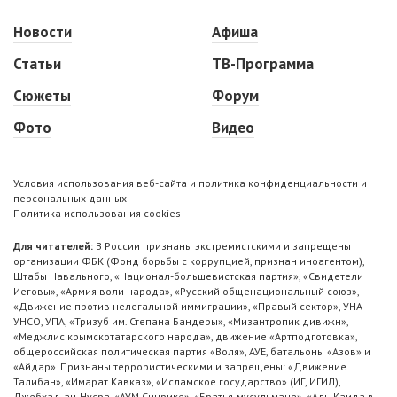
Новости
Афиша
Статьи
ТВ-Программа
Сюжеты
Форум
Фото
Видео
Условия использования веб-сайта и политика конфиденциальности и
персональных данных
Политика использования cookies
Для читателей:
В России признаны экстремистскими и запрещены
организации ФБК (Фонд борьбы с коррупцией, признан иноагентом),
Штабы Навального, «Национал-большевистская партия», «Свидетели
Иеговы», «Армия воли народа», «Русский общенациональный союз»,
«Движение против нелегальной иммиграции», «Правый сектор», УНА-
УНСО, УПА, «Тризуб им. Степана Бандеры», «Мизантропик дивижн»,
«Меджлис крымскотатарского народа», движение «Артподготовка»,
общероссийская политическая партия «Воля», АУЕ, батальоны «Азов» и
«Айдар». Признаны террористическими и запрещены: «Движение
Талибан», «Имарат Кавказ», «Исламское государство» (ИГ, ИГИЛ),
Джебхад-ан-Нусра, «АУМ Синрике», «Братья-мусульмане», «Аль-Каида в