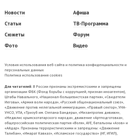
Новости
Афиша
Статьи
ТВ-Программа
Сюжеты
Форум
Фото
Видео
Условия использования веб-сайта и политика конфиденциальности и
персональных данных
Политика использования cookies
Для читателей:
В России признаны экстремистскими и запрещены
организации ФБК (Фонд борьбы с коррупцией, признан иноагентом),
Штабы Навального, «Национал-большевистская партия», «Свидетели
Иеговы», «Армия воли народа», «Русский общенациональный союз»,
«Движение против нелегальной иммиграции», «Правый сектор», УНА-
УНСО, УПА, «Тризуб им. Степана Бандеры», «Мизантропик дивижн»,
«Меджлис крымскотатарского народа», движение «Артподготовка»,
общероссийская политическая партия «Воля», АУЕ, батальоны «Азов» и
«Айдар». Признаны террористическими и запрещены: «Движение
Талибан», «Имарат Кавказ», «Исламское государство» (ИГ, ИГИЛ),