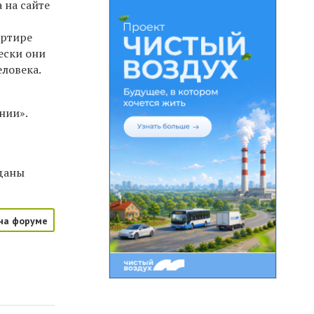
 на сайте
артире
ески они
еловека.
нии».
еданы
на форуме