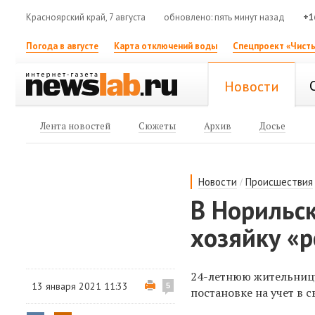
Красноярский край, 7 августа
обновлено: пять минут назад
+1
Погода в августе
Карта отключений воды
Спецпроект «Чисты
Новости
Лента новостей
Сюжеты
Архив
Досье
/
Новости
Происшествия
В Норильс
хозяйку «
24-летнюю жительницу
13 января 2021 11:33
5
постановке на учет в с