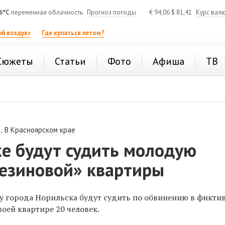
6°C
переменная облачность
Прогноз погоды
€
94,06
$
81,41
Курс вал
й воздух»
Где купаться летом?
Сюжеты
Статьи
Фото
Афиша
ТВ
,
В Красноярском крае
ке будут судить молодую
резиновой» квартиры
 города Норильска будут судить по обвинению в фикти
воей квартире 20 человек.