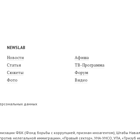
NEWSLAB
Новости
Афиша
Статьи
ТВ-Программа
Сюжеты
Форум
Фото
Видео
персональных данных
низации ФБК (Фонд борьбы с коррупцией, признан иноагентом), Штабы Навал
ротив нелегальной иммиграции», «Правый сектор», УНА-УНСО, УПА, «Тризуб и