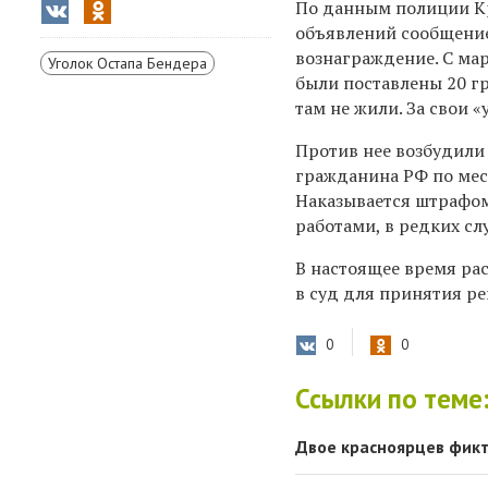
По данным полиции Кр
объявлений сообщение
вознаграждение. С мар
Уголок Остапа Бендера
были поставлены 20 г
там не жили. За свои 
Против нее возбудили 
гражданина РФ по мес
Н
аказывается штрафом
работами, в редких сл
В настоящее время ра
в суд для принятия ре
0
0
Ссылки по теме
Двое красноярцев фикт