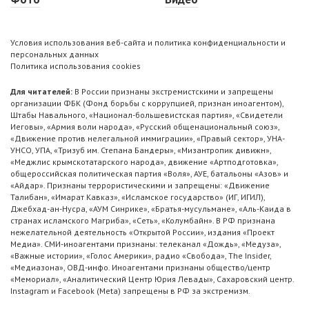
Условия использования веб-сайта и политика конфиденциальности и
персональных данных
Политика использования cookies
Для читателей:
В России признаны экстремистскими и запрещены
организации ФБК (Фонд борьбы с коррупцией, признан иноагентом),
Штабы Навального, «Национал-большевистская партия», «Свидетели
Иеговы», «Армия воли народа», «Русский общенациональный союз»,
«Движение против нелегальной иммиграции», «Правый сектор», УНА-
УНСО, УПА, «Тризуб им. Степана Бандеры», «Мизантропик дивижн»,
«Меджлис крымскотатарского народа», движение «Артподготовка»,
общероссийская политическая партия «Воля», АУЕ, батальоны «Азов» и
«Айдар». Признаны террористическими и запрещены: «Движение
Талибан», «Имарат Кавказ», «Исламское государство» (ИГ, ИГИЛ),
Джебхад-ан-Нусра, «АУМ Синрике», «Братья-мусульмане», «Аль-Каида в
странах исламского Магриба», «Сеть», «Колумбайн». В РФ признана
нежелательной деятельность «Открытой России», издания «Проект
Медиа». СМИ-иноагентами признаны: телеканал «Дождь», «Медуза»,
«Важные истории», «Голос Америки», радио «Свобода», The Insider,
«Медиазона», ОВД-инфо. Иноагентами признаны общество/центр
«Мемориал», «Аналитический Центр Юрия Левады», Сахаровский центр.
Instagram и Facebook (Metа) запрещены в РФ за экстремизм.