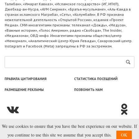
Талибан», «Имарат Кавказ», «Исламское государство» (ИГ, ИГИЛ),
Джебхад-ан-Нусра, «АУМ Синрике», «Братья-мусульмане», «Аль-Каида в
странах исламского Магриба», «Сеть», «Колумбайн». В РФ признана
нежелательной деятельность «Открытой России», издания «Проект
Медиа». СМИ-иноагентами признаны: телеканал «Дождь», «Медуза»,
«Важные истории», «Голос Америки», радио «Свобода», The Insider,
«Медиазона», ОВД-инфо. Иноагентами признаны общество/центр
«Мемориал», «Аналитический Центр Юрия Левады», Сахаровский центр.
Instagram и Facebook (Metа) запрещены в РФ за экстремизм.
ПРАВИЛА ЦИТИРОВАНИЯ
СТАТИСТИКА ПОСЕЩЕНИЙ
РАЗМЕЩЕНИЕ РЕКЛАМЫ
ПОЗВОНИТЬ НАМ
We use cookies to ensure that you have the best experience on our website. If
© ООО «Лаборатория Новоcтей», 2003—2026.
you continue to use this site we assume that you accept this.
OK