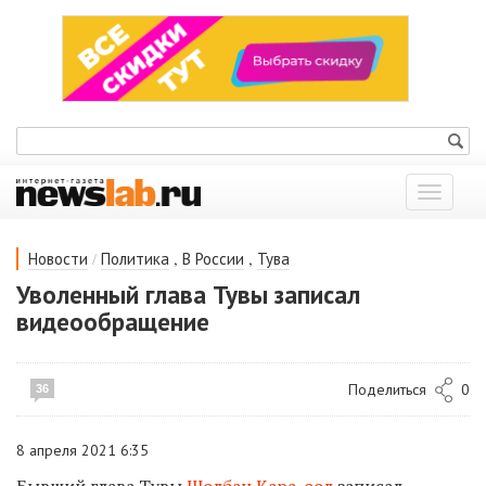
Показат
меню
/
,
,
Новости
Политика
В России
Тува
Уволенный глава Тувы записал
видеообращение
Поделиться
0
36
8 апреля 2021 6:35
Бывший глава Тувы
Шолбан Кара-оол
записал