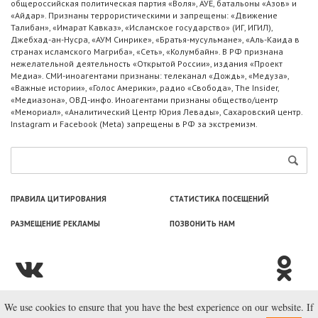
общероссийская политическая партия «Воля», АУЕ, батальоны «Азов» и
«Айдар». Признаны террористическими и запрещены: «Движение
Талибан», «Имарат Кавказ», «Исламское государство» (ИГ, ИГИЛ),
Джебхад-ан-Нусра, «АУМ Синрике», «Братья-мусульмане», «Аль-Каида в
странах исламского Магриба», «Сеть», «Колумбайн». В РФ признана
нежелательной деятельность «Открытой России», издания «Проект
Медиа». СМИ-иноагентами признаны: телеканал «Дождь», «Медуза»,
«Важные истории», «Голос Америки», радио «Свобода», The Insider,
«Медиазона», ОВД-инфо. Иноагентами признаны общество/центр
«Мемориал», «Аналитический Центр Юрия Левады», Сахаровский центр.
Instagram и Facebook (Metа) запрещены в РФ за экстремизм.
ПРАВИЛА ЦИТИРОВАНИЯ
СТАТИСТИКА ПОСЕЩЕНИЙ
РАЗМЕЩЕНИЕ РЕКЛАМЫ
ПОЗВОНИТЬ НАМ
We use cookies to ensure that you have the best experience on our website. If
© ООО «Лаборатория Новоcтей», 2003—2026.