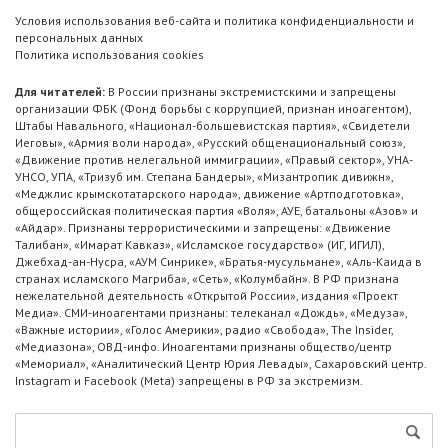
Условия использования веб-сайта и политика конфиденциальности и
персональных данных
Политика использования cookies
Для читателей:
В России признаны экстремистскими и запрещены
организации ФБК (Фонд борьбы с коррупцией, признан иноагентом),
Штабы Навального, «Национал-большевистская партия», «Свидетели
Иеговы», «Армия воли народа», «Русский общенациональный союз»,
«Движение против нелегальной иммиграции», «Правый сектор», УНА-
УНСО, УПА, «Тризуб им. Степана Бандеры», «Мизантропик дивижн»,
«Меджлис крымскотатарского народа», движение «Артподготовка»,
общероссийская политическая партия «Воля», АУЕ, батальоны «Азов» и
«Айдар». Признаны террористическими и запрещены: «Движение
Талибан», «Имарат Кавказ», «Исламское государство» (ИГ, ИГИЛ),
Джебхад-ан-Нусра, «АУМ Синрике», «Братья-мусульмане», «Аль-Каида в
странах исламского Магриба», «Сеть», «Колумбайн». В РФ признана
нежелательной деятельность «Открытой России», издания «Проект
Медиа». СМИ-иноагентами признаны: телеканал «Дождь», «Медуза»,
«Важные истории», «Голос Америки», радио «Свобода», The Insider,
«Медиазона», ОВД-инфо. Иноагентами признаны общество/центр
«Мемориал», «Аналитический Центр Юрия Левады», Сахаровский центр.
Instagram и Facebook (Metа) запрещены в РФ за экстремизм.