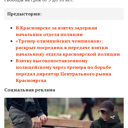
Предыстория:
В Красноярске за взятку задержан
начальник отдела полиции
«Тренер олимпийских чемпионов»:
раскрыт посредник в передаче взятки
начальнику отдела красноярской полиции
Взятку высокопоставленному
полицейскому через тренера по борьбе
передал директор Центрального рынка
Красноярска
Социальная реклама