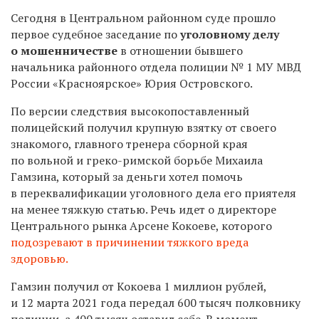
Сегодня в Центральном районном суде прошло
первое судебное заседание по
уголовному делу
о мошенничестве
в отношении бывшего
начальника районного отдела полиции № 1
МУ МВД
России «Красноярское» Юрия Островского.
По версии следствия высокопоставленный
полицейский получил крупную взятку от своего
знакомого, главного тренера сборной края
по вольной и греко-римской борьбе Михаила
Гамзина, который за деньги хотел помочь
в
переквалификации уголовного дела его приятеля
на менее тяжкую статью.
Речь идет о директоре
Центрального рынка
Арсене
Кокоеве, которого
подозревают в причинении тяжкого вреда
здоровью.
Гамзин
получил от
Кокоева
1 миллион рублей,
и 12 марта 2021 года передал 600 тысяч полковнику
полиции, а 400 тысяч оставил себе. В момент