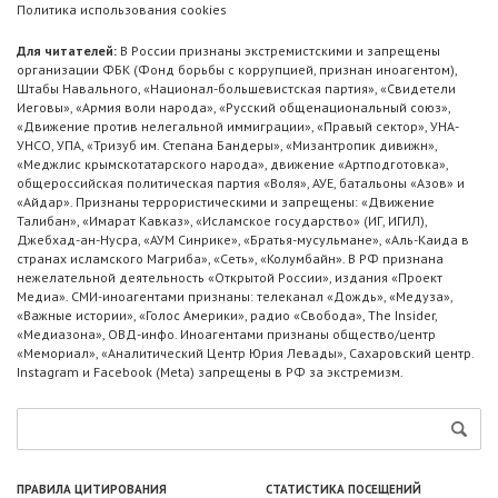
Политика использования cookies
Для читателей:
В России признаны экстремистскими и запрещены
организации ФБК (Фонд борьбы с коррупцией, признан иноагентом),
Штабы Навального, «Национал-большевистская партия», «Свидетели
Иеговы», «Армия воли народа», «Русский общенациональный союз»,
«Движение против нелегальной иммиграции», «Правый сектор», УНА-
УНСО, УПА, «Тризуб им. Степана Бандеры», «Мизантропик дивижн»,
«Меджлис крымскотатарского народа», движение «Артподготовка»,
общероссийская политическая партия «Воля», АУЕ, батальоны «Азов» и
«Айдар». Признаны террористическими и запрещены: «Движение
Талибан», «Имарат Кавказ», «Исламское государство» (ИГ, ИГИЛ),
Джебхад-ан-Нусра, «АУМ Синрике», «Братья-мусульмане», «Аль-Каида в
странах исламского Магриба», «Сеть», «Колумбайн». В РФ признана
нежелательной деятельность «Открытой России», издания «Проект
Медиа». СМИ-иноагентами признаны: телеканал «Дождь», «Медуза»,
«Важные истории», «Голос Америки», радио «Свобода», The Insider,
«Медиазона», ОВД-инфо. Иноагентами признаны общество/центр
«Мемориал», «Аналитический Центр Юрия Левады», Сахаровский центр.
Instagram и Facebook (Metа) запрещены в РФ за экстремизм.
ПРАВИЛА ЦИТИРОВАНИЯ
СТАТИСТИКА ПОСЕЩЕНИЙ