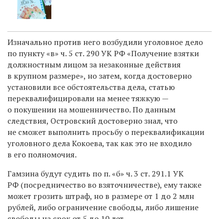
Изначально
против него возбудили уголовное дело
по пункту «в» ч. 5 ст. 290 УК РФ «Получение взятки
должностным лицом за незаконные действия
в крупном размере», но затем, когда
достоверно
установили все обстоятельства дела, статью
переквалифицировали на менее тяжкую —
о покушении на
мошенничество
. По данным
следствия, Островский достоверно знал, что
не сможет выполнить просьбу о
переквалификации
уголовного дела Кокоева
, так как это не входило
в его полномочия.
Гамзина будут судить по п. «б» ч. 3 ст. 291.1 УК
РФ (посредничество во взяточничестве), ему также
м
ожет грозить штраф, но в размере от 1 до 2 млн
рублей, либо ограничение
свободы
, либо лишение
свободы на срок от 5 до 10 лет.