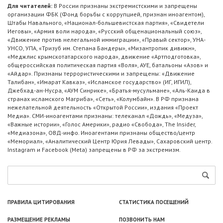
Для читателей:
В России признаны экстремистскими и запрещены
организации ФБК (Фонд борьбы с коррупцией, признан иноагентом),
Штабы Навального, «Национал-большевистская партия», «Свидетели
Иеговы», «Армия воли народа», «Русский общенациональный союз»,
«Движение против нелегальной иммиграции», «Правый сектор», УНА-
УНСО, УПА, «Тризуб им. Степана Бандеры», «Мизантропик дивижн»,
«Меджлис крымскотатарского народа», движение «Артподготовка»,
общероссийская политическая партия «Воля», АУЕ, батальоны «Азов» и
«Айдар». Признаны террористическими и запрещены: «Движение
Талибан», «Имарат Кавказ», «Исламское государство» (ИГ, ИГИЛ),
Джебхад-ан-Нусра, «АУМ Синрике», «Братья-мусульмане», «Аль-Каида в
странах исламского Магриба», «Сеть», «Колумбайн». В РФ признана
нежелательной деятельность «Открытой России», издания «Проект
Медиа». СМИ-иноагентами признаны: телеканал «Дождь», «Медуза»,
«Важные истории», «Голос Америки», радио «Свобода», The Insider,
«Медиазона», ОВД-инфо. Иноагентами признаны общество/центр
«Мемориал», «Аналитический Центр Юрия Левады», Сахаровский центр.
Instagram и Facebook (Metа) запрещены в РФ за экстремизм.
ПРАВИЛА ЦИТИРОВАНИЯ
СТАТИСТИКА ПОСЕЩЕНИЙ
РАЗМЕЩЕНИЕ РЕКЛАМЫ
ПОЗВОНИТЬ НАМ