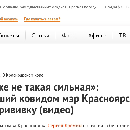
°C
облачно, без существенных осадков
Прогноз погоды
€
94,84
$
82,1
й воздух»
Где купаться летом?
Сюжеты
Статьи
Фото
Афиша
ТВ
,
В Красноярском крае
е не такая сильная»:
ший ковидом мэр Красноярс
рививку (видео)
м глава Красноярска
Сергей Ерёмин
поставил себе приви