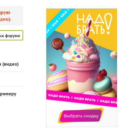
орую
део)
на форуме
 (видео)
примеру