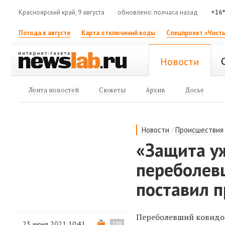
Красноярский край, 9 августа
обновлено: полчаса назад
+16
Погода в августе
Карта отключений воды
Спецпроект «Чисты
Новости
Лента новостей
Сюжеты
Архив
Досье
/
Новости
Происшествия
«Защита уж
переболев
поставил п
Переболевший ковидо
23 июня 2021 10:41
110