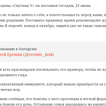
акцины
«Спутник V» он поставил сегодня, 23 июня.
 не только забота о себе, а ответственность перед вами, 
ими родными. Поставить прививку врачи рекомендуют да
ла. Я перенёс ковид в октябре, защита уже не такая сильна
ликацию в Instagram
ей Еремин (@eremin__krsk)
 всех красноярцев последовать его примеру, чтобы не д
прошлого года.
коллективный иммунитет, который можно приобрести за с
тметил мэр.
ин сообщал, что болезнь у него протекала в легкой форм
болела его дочь. Остальная семья находилась на карант