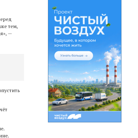
перед
же тем,
я», —
опустить
чёт
е.
ине.