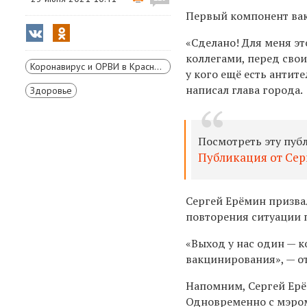
Первый компонент в
«
Сделано! Для меня это
коллегами, перед сво
Коронавирус и ОРВИ в Красноярском крае
у кого ещё есть антите
написал глава города.
Здоровье
Посмотреть эту пуб
Публикация от Серг
Сергей Ерёмин призвал
повторения ситуации 
«Выход у нас один — 
вакцинирования», — о
Напомним, Сергей Ерём
Одновременно с мэром 