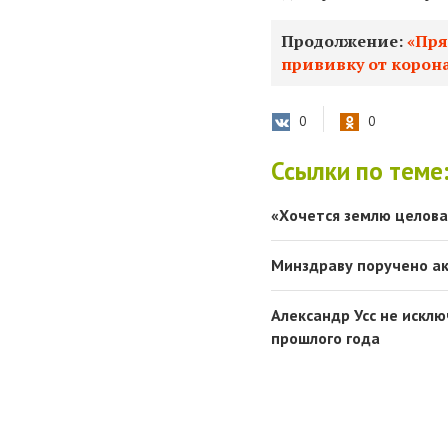
Продолжение:
«Пря
прививку от корона
0
0
Ссылки по теме
«Хочется землю целова
Минздраву поручено ак
Александр Усс не искл
прошлого года