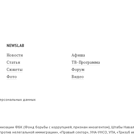
NEWSLAB
Новости
Афиша
Статьи
ТВ-Программа
Сюжеты
Форум
Фото
Видео
персональных данных
низации ФБК (Фонд борьбы с коррупцией, признан иноагентом), Штабы Навал
ротив нелегальной иммиграции», «Правый сектор», УНА-УНСО, УПА, «Тризуб и