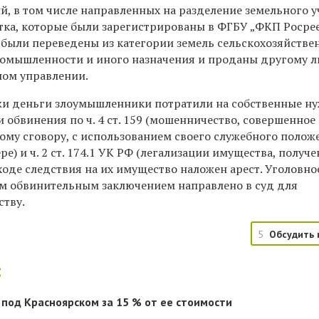
, в том числе направленных на разделение земельного у
тка, которые были зарегистрированы в ФГБУ „ФКП Росрее
 были переведены из категории земель сельскохозяйстве
ромышленности и иного назначения и проданы другому л
ном управлении.
и деньги злоумышленники потратили на собственные н
обвинения по ч. 4 ст. 159 (мошенничество, совершенное
ому сговору, с использованием своего служебного полож
ре) и ч. 2 ст. 174.1 УК РФ (легализации имущества, получ
ходе следствия на их имущество наложен арест. Уголовно
м обвинительным заключением направлено в суд для
ству.
5
Обсудить 
:
под Красноярском за 15 % от ее стоимости