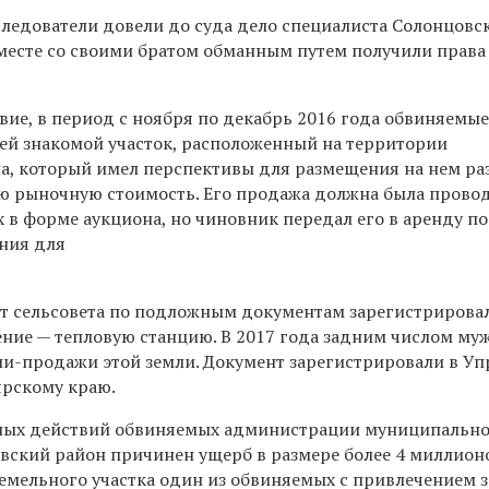
следователи довели до суда дело специалиста Солонцовс
вместе со своими братом обманным путем получили права
вие, в период с ноября по декабрь 2016 года обвиняемы
оей знакомой участок, расположенный на территории
а, который имел перспективы для размещения на нем р
ю рыночную стоимость. Его продажа должна была прово
 в форме аукциона, но чиновник передал его в аренду п
ения для
ст сельсовета по подложным документам зарегистрирова
ние — тепловую станцию. В 2017 года задним числом му
и-продажи этой земли. Документ зарегистрировали в У
ярскому краю.
нных действий обвиняемых администрации муниципальн
вский район причинен ущерб в размере более 4 миллионо
земельного участка один из обвиняемых с привлечением 