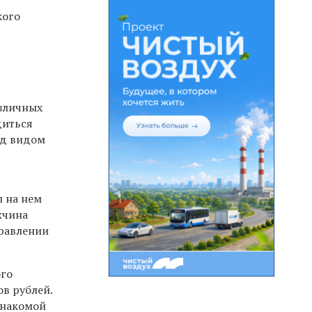
кого
е
азличных
диться
од видом
л на нем
жчина
правлении
ого
в рублей.
знакомой