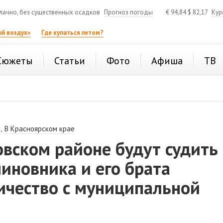
ачно, без существенных осадков
Прогноз погоды
€
94,84
$
82,17
Кур
й воздух»
Где купаться летом?
Сюжеты
Статьи
Фото
Афиша
ТВ
,
В Красноярском крае
вском районе будут судить
чиновника и его брата
ичество с муниципальной