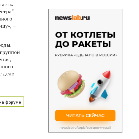
частка
стра“.
нного
ицу», —
ужды.
 группой
ения,
енного
е дело
на форуме