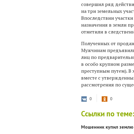
совершил ряд действий
на три земельных учас
Впоследствии участки
назначения в земли п
отметили в следствен
Полученных от продаж
Мужчинам предъявили 
лиц по предварительн
в особо крупном разме
преступным путем). В 
вместе с утвержденны
рассмотрения по суще
0
0
Ссылки по теме
Мошенник купил землю 