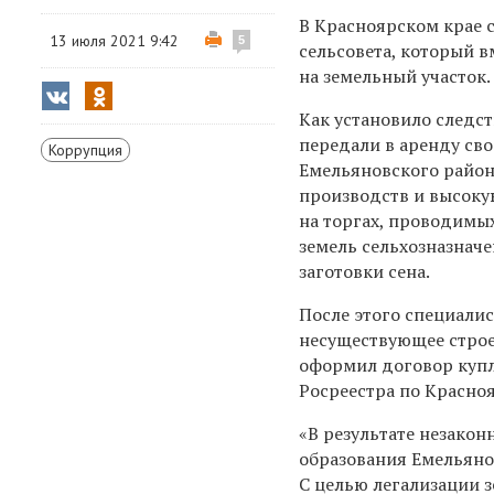
В Красноярском крае 
13 июля 2021 9:42
5
сельсовета, который 
на земельный участок.
Как установило следст
передали в аренду св
Коррупция
Емельяновского район
производств и высоку
на торгах, проводимых
земель сельхозназнач
заготовки сена.
После этого специали
несуществующее строе
оформил договор купл
Росреестра по Красно
«В результате незако
образования Емельяно
С целью легализации 