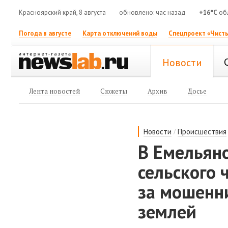
Красноярский край, 8 августа
обновлено: час назад
+16°C
обл
Погода в августе
Карта отключений воды
Спецпроект «Чисты
Новости
Лента новостей
Сюжеты
Архив
Досье
/
Новости
Происшествия
В Емельяно
сельского 
за мошенн
землей