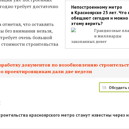
егодно требует достаточно
Непостроенному метро
в Красноярске 25 лет. Что
обещают сегодня и можно
этому верить?
 отметил, что оставлять
ы без внимания нельзя,
Грандиозные пл
и миллиарды
отребует очень большой
закопанных денег
т стоимости строительства
оработку документов по возобновлению строительс
ро проектировщикам дали две недели
58
Обсудить 
:
троительства красноярского метро станут известны через 