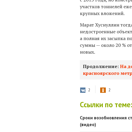
участков тоннелей еж
крупных вложений.
Марат Хуснуллин тогда
недостроенные объект
а полная их засыпка п
суммы — около 20 % о
новых.
Продолжение:
На д
красноярского мет
2
2
Ссылки по теме
Сроки возобновления с
(видео)