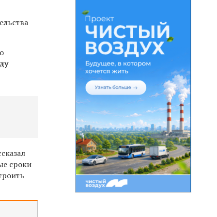
ельства
о
оду
ссказал
ые сроки
троить