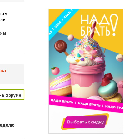
 нам
 ли
аны
тва
на форуме
неделю