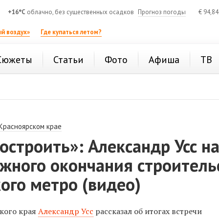
+16°C
облачно, без существенных осадков
Прогноз погоды
€
94,8
й воздух»
Где купаться летом?
Сюжеты
Статьи
Фото
Афиша
ТВ
 Красноярском крае
остроить»: Александр Усс н
жного окончания строитель
ого метро (видео)
кого края
Александр Усс
рассказал об итогах встречи