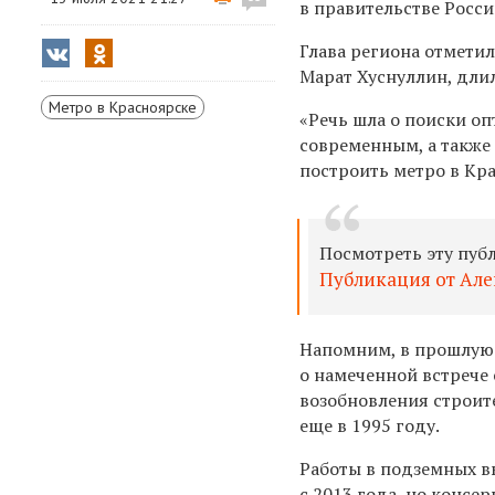
в правительстве Росси
Глава региона отмети
Марат Хуснуллин, длил
Метро в Красноярске
«Речь шла о поиски о
современным, а также
построить метро в Кра
Посмотреть эту пуб
Публикация от Але
Напомним, в прошлую 
о намеченной встрече 
возобновления строит
еще в 1995 году.
Работы в подземных в
с 2013 года, но консе