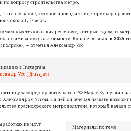
и по вопросу строительства метро.
л, что совещание, которое проводил вице-премьер правит
ось около 1,5 часов.
птимальных технических решениях, которые сделают метр
 об оптимизации его стоимости. Вполне реально
к 2025 г
сноярске», — отметил Александр Усс.
ликацию в Instagram
ксандр Усс (@uss_av)
пятницу зампред правительства РФ Марат Хуснуллин ра
с Александром Уссом. На ней он обещал назвать возможн
ельства красноярского метрополитена, который начали с
ыработках не идут
Материалы по теме
рвация уже построенных