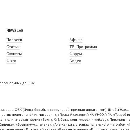
NEWSLAB
Новости
Афиша
Статьи
ТВ-Программа
Сюжеты
Форум
Фото
Видео
персональных данных
низации ФБК (Фонд борьбы с коррупцией, признан иноагентом), Штабы Навал
ротив нелегальной иммиграции», «Правый сектор», УНА-УНСО, УПА, «Тризуб и
ая политическая партия «Воля», АУЕ, батальоны «Азов» и «Айдар». Признаны
 Синрике», «Братья-мусульмане», «Аль-Каида в странах исламского Магриба», 
ы: телеканал «Дождь», «Медуза», «Важные истории», «Голос Америки», радио 