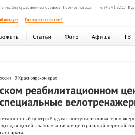
ачно, без существенных осадков
Прогноз погоды
€
94,84
$
82,17
Кур
й воздух»
Где купаться летом?
Сюжеты
Статьи
Фото
Афиша
ТВ
,
России
В Красноярском крае
рском реабилитационном це
 специальные велотренаже
литационный центр «Радуга» поступили новые тренажеры
еды для детей с заболеваниями центральной нервной си
 аппарата.