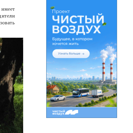
 имеет
дители
зовать