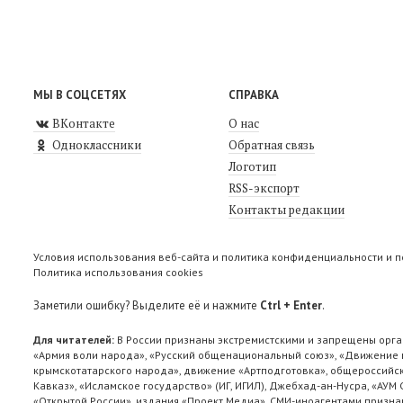
МЫ В СОЦСЕТЯХ
СПРАВКА
ВКонтакте
О нас
Одноклассники
Обратная связь
Логотип
RSS-экспорт
Контакты редакции
Условия использования веб-сайта и политика конфиденциальности и 
Политика использования cookies
Заметили ошибку? Выделите её и нажмите
Ctrl + Enter
.
Для читателей:
В России признаны экстремистскими и запрещены орга
«Армия воли народа», «Русский общенациональный союз», «Движение п
крымскотатарского народа», движение «Артподготовка», общероссийск
Кавказ», «Исламское государство» (ИГ, ИГИЛ), Джебхад-ан-Нусра, «АУМ
«Открытой России», издания «Проект Медиа». СМИ-иноагентами признан