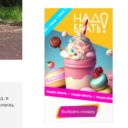
и
д, и
 очень
а