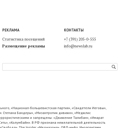
РЕКЛАМА
КОНТАКТЫ
Статистика посещений
+7 (391) 205-0-555
Размещение рекламы
info@newslab.ru
ьного, «Национал-большевистская партия», «Свидетели Иеговы»,
м. Степана Бандеры», «Мизантропик дивижн», «Меджлис
 террористическими и запрещены: «Движение Талибан», «Имарат
«Сеть», «Колумбайн». В РФ признана нежелательной деятельность
«Свобода», The Insider, «Медиазона», ОВД-инфо. Иноагентами