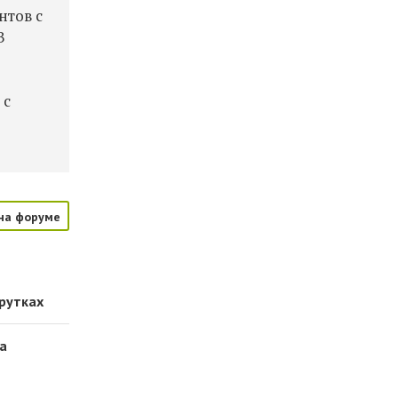
нтов с
В
 с
на форуме
рутках
са