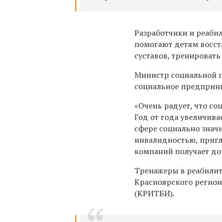
Разработчики и реаби
помогают детям восс
суставов, тренировать
Министр социальной п
социальное предприни
«Очень радует, что со
Год от года увеличив
сфере социально знач
инвалидностью, пригла
компаний получает д
Тренажеры в реабили
Красноярского регион
(КРИТБИ).