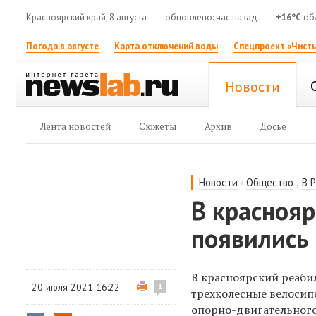
Красноярский край, 8 августа
обновлено: час назад
+16°C
обл
Погода в августе
Карта отключений воды
Спецпроект «Чисты
Новости
Лента новостей
Сюжеты
Архив
Досье
/
,
Новости
Общество
В 
В красноя
появились
В красноярский реаби
20 июля 2021 16:22
1
трехколесные велосип
опорно-двигательного