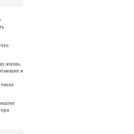
е
ть
 что
шу жизнь.
отающих в
 таких
зидент
тора