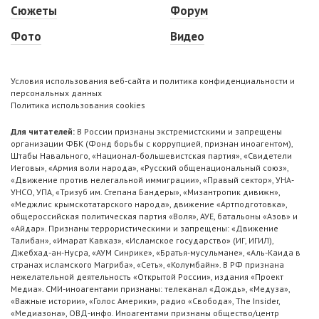
Сюжеты
Форум
Фото
Видео
Условия использования веб-сайта и политика конфиденциальности и
персональных данных
Политика использования cookies
Для читателей:
В России признаны экстремистскими и запрещены
организации ФБК (Фонд борьбы с коррупцией, признан иноагентом),
Штабы Навального, «Национал-большевистская партия», «Свидетели
Иеговы», «Армия воли народа», «Русский общенациональный союз»,
«Движение против нелегальной иммиграции», «Правый сектор», УНА-
УНСО, УПА, «Тризуб им. Степана Бандеры», «Мизантропик дивижн»,
«Меджлис крымскотатарского народа», движение «Артподготовка»,
общероссийская политическая партия «Воля», АУЕ, батальоны «Азов» и
«Айдар». Признаны террористическими и запрещены: «Движение
Талибан», «Имарат Кавказ», «Исламское государство» (ИГ, ИГИЛ),
Джебхад-ан-Нусра, «АУМ Синрике», «Братья-мусульмане», «Аль-Каида в
странах исламского Магриба», «Сеть», «Колумбайн». В РФ признана
нежелательной деятельность «Открытой России», издания «Проект
Медиа». СМИ-иноагентами признаны: телеканал «Дождь», «Медуза»,
«Важные истории», «Голос Америки», радио «Свобода», The Insider,
«Медиазона», ОВД-инфо. Иноагентами признаны общество/центр