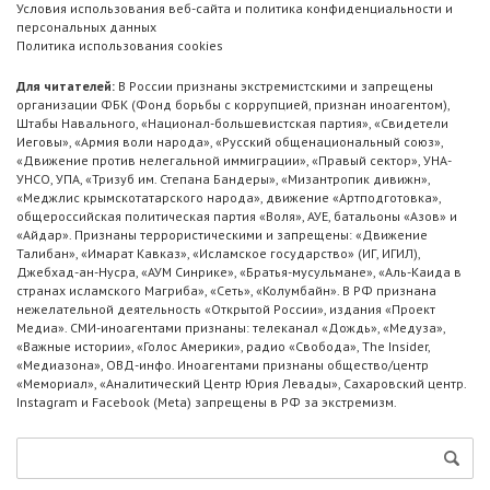
Условия использования веб-сайта и политика конфиденциальности и
персональных данных
Политика использования cookies
Для читателей:
В России признаны экстремистскими и запрещены
организации ФБК (Фонд борьбы с коррупцией, признан иноагентом),
Штабы Навального, «Национал-большевистская партия», «Свидетели
Иеговы», «Армия воли народа», «Русский общенациональный союз»,
«Движение против нелегальной иммиграции», «Правый сектор», УНА-
УНСО, УПА, «Тризуб им. Степана Бандеры», «Мизантропик дивижн»,
«Меджлис крымскотатарского народа», движение «Артподготовка»,
общероссийская политическая партия «Воля», АУЕ, батальоны «Азов» и
«Айдар». Признаны террористическими и запрещены: «Движение
Талибан», «Имарат Кавказ», «Исламское государство» (ИГ, ИГИЛ),
Джебхад-ан-Нусра, «АУМ Синрике», «Братья-мусульмане», «Аль-Каида в
странах исламского Магриба», «Сеть», «Колумбайн». В РФ признана
нежелательной деятельность «Открытой России», издания «Проект
Медиа». СМИ-иноагентами признаны: телеканал «Дождь», «Медуза»,
«Важные истории», «Голос Америки», радио «Свобода», The Insider,
«Медиазона», ОВД-инфо. Иноагентами признаны общество/центр
«Мемориал», «Аналитический Центр Юрия Левады», Сахаровский центр.
Instagram и Facebook (Metа) запрещены в РФ за экстремизм.