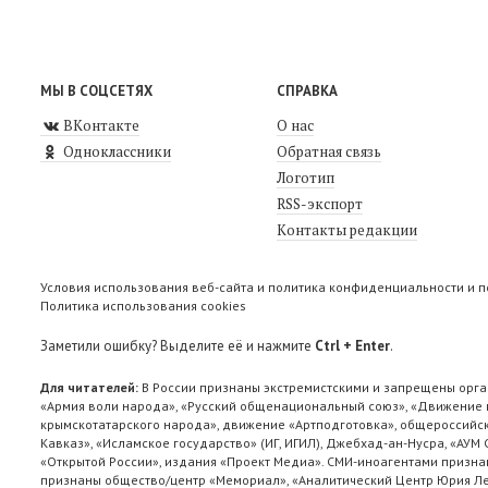
МЫ В СОЦСЕТЯХ
СПРАВКА
ВКонтакте
О нас
Одноклассники
Обратная связь
Логотип
RSS-экспорт
Контакты редакции
Условия использования веб-сайта и политика конфиденциальности и 
Политика использования cookies
Заметили ошибку? Выделите её и нажмите
Ctrl + Enter
.
Для читателей:
В России признаны экстремистскими и запрещены орга
«Армия воли народа», «Русский общенациональный союз», «Движение п
крымскотатарского народа», движение «Артподготовка», общероссийск
Кавказ», «Исламское государство» (ИГ, ИГИЛ), Джебхад-ан-Нусра, «АУМ
«Открытой России», издания «Проект Медиа». СМИ-иноагентами признан
признаны общество/центр «Мемориал», «Аналитический Центр Юрия Лев