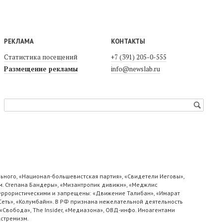
РЕКЛАМА
КОНТАКТЫ
Статистика посещений
+7 (391) 205-0-555
Размещение рекламы
info@newslab.ru
ьного, «Национал-большевистская партия», «Свидетели Иеговы»,
м. Степана Бандеры», «Мизантропик дивижн», «Меджлис
 террористическими и запрещены: «Движение Талибан», «Имарат
«Сеть», «Колумбайн». В РФ признана нежелательной деятельность
«Свобода», The Insider, «Медиазона», ОВД-инфо. Иноагентами
кстремизм.