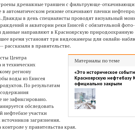
строены дренажные траншеи с фильтрующе-откачивающ
е в автоматическом режиме откачивают пленки нефтепр
. Дважды в день специалисты проводят визуальный мон
граждений и акватории реки Енисей с обязательной фото-
ти данные направляют в Красноярскую природоохранную
йшее время установят три видеокамеры для онлайн-наб
— рассказали в правительстве.
исты Центра
Материалы по теме
 и технических
кому региону
«Это историческое событи
Красноярскую нефтебазу 
обы воды из Енисея
официально закрыли
родуктов. По результатам
 содержания
е не зафиксировано.
анируется обследовать
 нефтебазе участки
 источников загрязнения.
 контроле у правительства края.