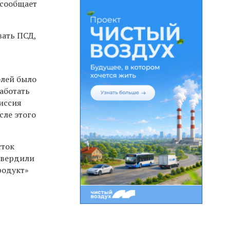
 сообщает
ать ПСД,
блей было
аботать
миссия
сле этого
сток
твердили
родукт»
й