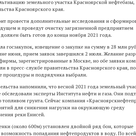
льтивацию земельного участка Красноярской нефтебазы,
льства Красноярского края.
ит провести дополнительные исследования и сформиров
будущем и проведут очистку загрязненной предприятием
должен быть готов до конца ноября 2021 года.
а госзакупок, извещение о закупке на сумму в 28 млн ру
ине июня, прием заявок завершился 2 июля. Желание разр
 фирмы, зарегистрированные в Москве, но обе заявки ко
ли в пресс-службе правительства Красноярского края, по
ие процедуры и подрядчика выбрали.
ельства напомнили, что весной 2021 года земельный уча
 обследовали эксперты Института нефти и газа. Они под
о топливом грунта. Сейчас компания «Красноярскнефтеп
иятий для снижения нагрузки на окружающую среду
нения реки Енисей.
енки (около 600м) установлен двойной ряд бон, которые
возможность попадания нефтепродуктов в воду. По все