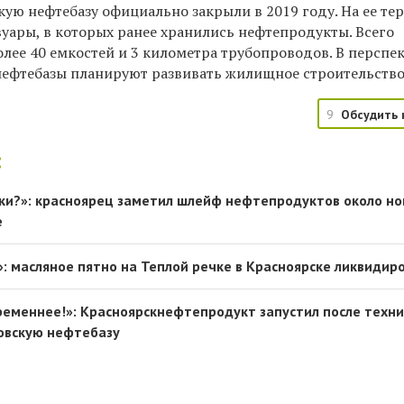
ую нефтебазу официально закрыли в 2019 году. На ее те
уары, в которых ранее хранились нефтепродукты. Всего
лее 40 емкостей и 3 километра трубопроводов. В перспе
ефтебазы планируют развивать жилищное строительство
9
Обсудить 
:
рки?»: красноярец заметил шлейф нефтепродуктов около но
е
»: масляное пятно на Теплой речке в Красноярске ликвидир
ременнее!»: Красноярскнефтепродукт запустил после техни
овскую нефтебазу