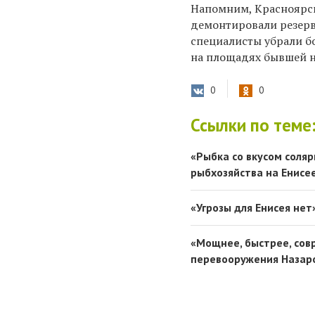
Напомним, Красноярск
демонтировали резерв
специалисты убрали бо
на площадях бывшей н
0
0
Ссылки по теме
«Рыбка со вкусом соля
рыбхозяйства на Енисе
«Угрозы для Енисея нет
«Мощнее, быстрее, сов
перевооружения Назар