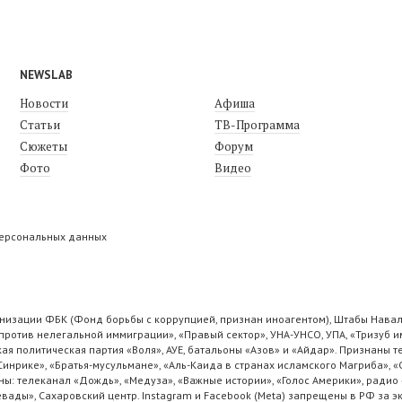
NEWSLAB
Новости
Афиша
Статьи
ТВ-Программа
Сюжеты
Форум
Фото
Видео
персональных данных
низации ФБК (Фонд борьбы с коррупцией, признан иноагентом), Штабы Навал
ротив нелегальной иммиграции», «Правый сектор», УНА-УНСО, УПА, «Тризуб и
ая политическая партия «Воля», АУЕ, батальоны «Азов» и «Айдар». Признаны
 Синрике», «Братья-мусульмане», «Аль-Каида в странах исламского Магриба», 
ы: телеканал «Дождь», «Медуза», «Важные истории», «Голос Америки», радио 
ады», Сахаровский центр. Instagram и Facebook (Metа) запрещены в РФ за э