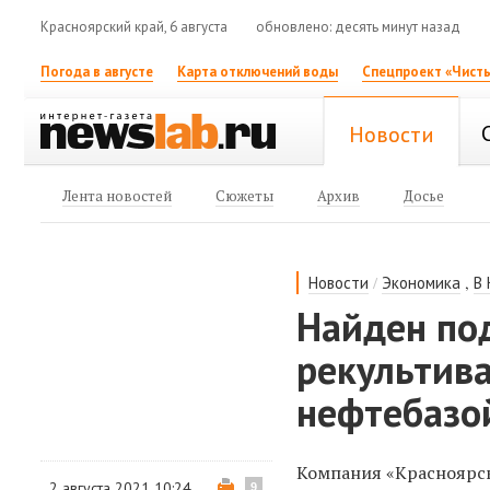
Красноярский край, 6 августа
обновлено: десять минут назад
Погода в августе
Карта отключений воды
Спецпроект «Чисты
Новости
Лента новостей
Сюжеты
Архив
Досье
/
,
Новости
Экономика
В
Найден по
рекультив
нефтебазо
Компания «Красноярск
2 августа 2021 10:24
9