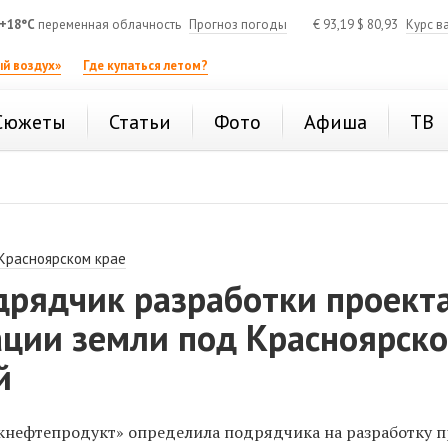
+18°C
переменная облачность
Прогноз погоды
€
93,19
$
80,93
Курс в
й воздух»
Где купаться летом?
Сюжеты
Статьи
Фото
Афиша
ТВ
 Красноярском крае
дрядчик разработки проект
ации земли под Красноярск
й
нефтепродукт» определила подрядчика на разработку 