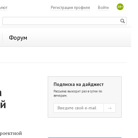
18+
алют
Регистрация профиля
Войти
Форум
Подписка на дайджест
а
Рассылка выходит раз в сутки по
вечерам.
ой
проектной