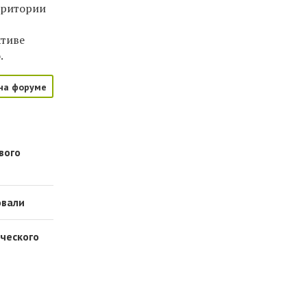
рритории
ктиве
.
на форуме
вого
овали
ческого