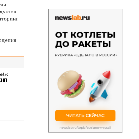
ими
одуктов
иторинг
людения
е!»:
КНП