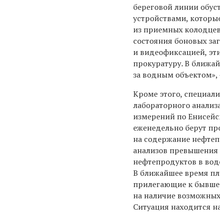
береговой линии обу
устройствами, которы
из приемных колодцев
состояния боновых за
и видеофиксацией, э
прокуратуру. В ближа
за водным объектом», 
Кроме этого, специал
лабораторного анализа
измерений по Енисейс
еженедельно берут пр
на содержание нефтеп
анализов превышения
нефтепродуктов в вод
В ближайшее время пл
прилегающие к бывшей
на наличие возможных
Ситуация находится на