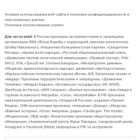
Условия использования веб-сайта и политика конфиденциальности и
персональных данных
Политика использования cookies
Для читателей:
В России признаны экстремистскими и запрещены
организации ФБК (Фонд борьбы с коррупцией, признан иноагентом),
Штабы Навального, «Национал-большевистская партия», «Свидетели
Иеговы», «Армия воли народа», «Русский общенациональный союз»,
«Движение против нелегальной иммиграции», «Правый сектор», УНА-
УНСО, УПА, «Тризуб им. Степана Бандеры», «Мизантропик дивижн»,
«Меджлис крымскотатарского народа», движение «Артподготовка»,
общероссийская политическая партия «Воля», АУЕ, батальоны «Азов» и
«Айдар». Признаны террористическими и запрещены: «Движение
Талибан», «Имарат Кавказ», «Исламское государство» (ИГ, ИГИЛ),
Джебхад-ан-Нусра, «АУМ Синрике», «Братья-мусульмане», «Аль-Каида в
странах исламского Магриба», «Сеть», «Колумбайн». В РФ признана
нежелательной деятельность «Открытой России», издания «Проект
Медиа». СМИ-иноагентами признаны: телеканал «Дождь», «Медуза»,
«Важные истории», «Голос Америки», радио «Свобода», The Insider,
«Медиазона», ОВД-инфо. Иноагентами признаны общество/центр
«Мемориал», «Аналитический Центр Юрия Левады», Сахаровский центр.
Instagram и Facebook (Metа) запрещены в РФ за экстремизм.