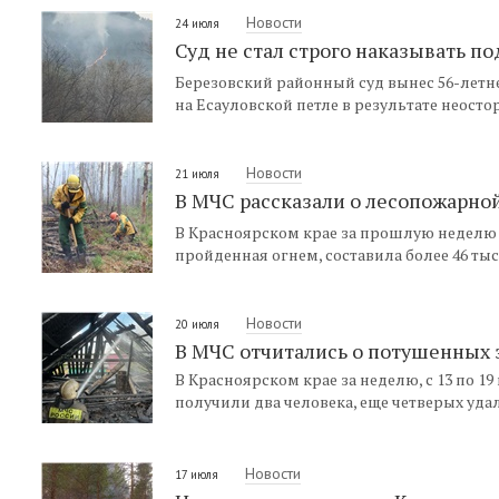
Новости
24 июля
Суд не стал строго наказывать п
Березовский районный суд вынес 56-летн
на Есауловской петле в результате неост
Новости
21 июля
В МЧС рассказали о лесопожарной
В Красноярском крае за прошлую неделю
пройденная огнем, составила более 46 тыс.
Новости
20 июля
В МЧС отчитались о потушенных 
В Красноярском крае за неделю, с 13 по 
получили два человека, еще четверых удал
Новости
17 июля