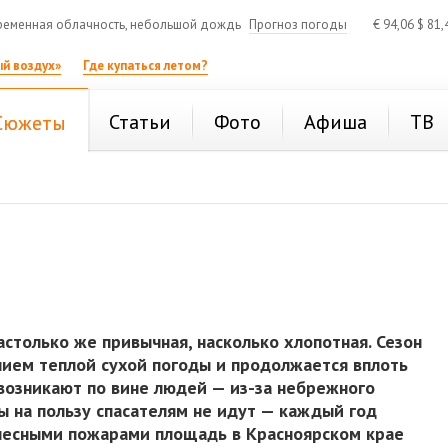
еменная облачность, небольшой дождь
Прогноз погоды
€
94,06
$
81,
й воздух»
Где купаться летом?
Статьи
Фото
Афиша
ТВ
Сюжеты
столько же привычная, насколько хлопотная. Сезон
нием теплой сухой погоды и продолжается вплоть
возникают по вине людей — из-за небрежного
ы на пользу спасателям не идут — каждый год
я лесными пожарами площадь в Красноярском крае