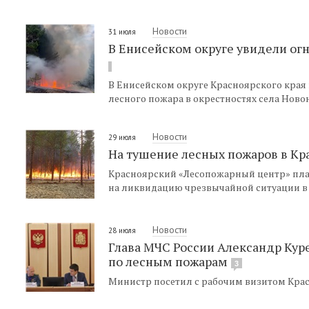
Новости
31 июля
В Енисейском округе увидели ог
В Енисейском округе Красноярского края
лесного пожара в окрестностях села Ново
Новости
29 июля
На тушение лесных пожаров в Кр
Красноярский «Лесопожарный центр» пла
на ликвидацию чрезвычайной ситуации в 
Новости
28 июля
Глава МЧС России Александр Кур
по лесным пожарам
3
Министр посетил с рабочим визитом Кра