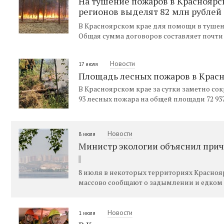
На тушение пожаров в Красноярск
регионов выделят 82 млн рублей
В Красноярском крае для помощи в туше
Общая сумма договоров составляет почти 
Новости
17 июля
Площадь лесных пожаров в Красн
В Красноярском крае за сутки заметно со
93 лесных пожара на общей площади 72 937
Новости
8 июля
Министр экологии объяснил прич
8 июля в некоторых территориях Краснояр
массово сообщают о задымлении и едком з
Новости
1 июля