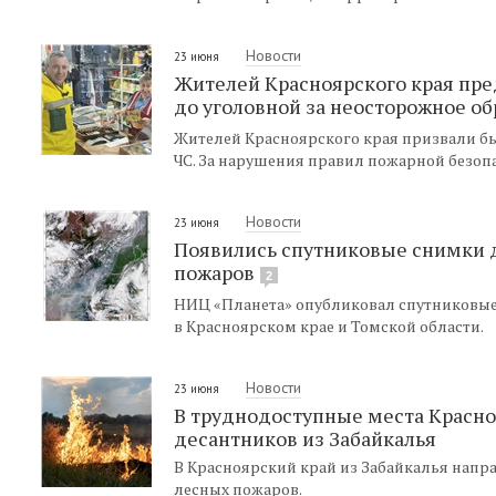
Новости
23 июня
Жителей Красноярского края пре
до уголовной за неосторожное о
Жителей Красноярского края призвали б
ЧС. За нарушения правил пожарной безопа
Новости
23 июня
Появились спутниковые снимки 
пожаров
2
НИЦ «Планета» опубликовал спутниковы
в Красноярском крае и Томской области.
Новости
23 июня
В труднодоступные места Красно
десантников из Забайкалья
В Красноярский край из Забайкалья нап
лесных пожаров.