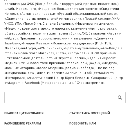
организации ФБК (Фонд борьбы с коррупцией, признан иноагентом),
Штабы Навального, «Национал-большевистская партия», «Свидетели
Иеговы», «Армия воли народа», «Русский общенациональный союз»,
«Движение против нелегальной иммиграции», «Правый сектор», УНА-
УНСО, УПА, «Тризуб им. Степана Бандеры», «Мизантропик дивижн»,
«Меджлис крымскотатарского народа», движение «Артподготовка»,
общероссийская политическая партия «Воля», АУЕ, батальоны «Азов» и
«Айдар». Признаны террористическими и запрещены: «Движение
Талибан», «Имарат Кавказ», «Исламское государство» (ИГ, ИГИЛ),
Джебхад-ан-Нусра, «АУМ Синрике», «Братья-мусульмане», «Аль-Каида в
странах исламского Магриба», «Сеть», «Колумбайн». В РФ признана
нежелательной деятельность «Открытой России», издания «Проект
Медиа». СМИ-иноагентами признаны: телеканал «Дождь», «Медуза»,
«Важные истории», «Голос Америки», радио «Свобода», The Insider,
«Медиазона», ОВД-инфо. Иноагентами признаны общество/центр
«Мемориал», «Аналитический Центр Юрия Левады», Сахаровский центр.
Instagram и Facebook (Metа) запрещены в РФ за экстремизм.
ПРАВИЛА ЦИТИРОВАНИЯ
СТАТИСТИКА ПОСЕЩЕНИЙ
РАЗМЕЩЕНИЕ РЕКЛАМЫ
ПОЗВОНИТЬ НАМ