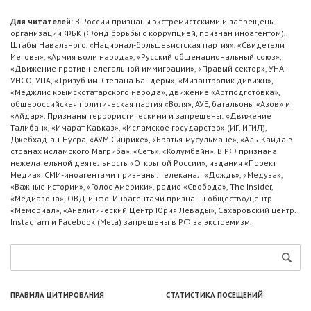
Для читателей:
В России признаны экстремистскими и запрещены
организации ФБК (Фонд борьбы с коррупцией, признан иноагентом),
Штабы Навального, «Национал-большевистская партия», «Свидетели
Иеговы», «Армия воли народа», «Русский общенациональный союз»,
«Движение против нелегальной иммиграции», «Правый сектор», УНА-
УНСО, УПА, «Тризуб им. Степана Бандеры», «Мизантропик дивижн»,
«Меджлис крымскотатарского народа», движение «Артподготовка»,
общероссийская политическая партия «Воля», АУЕ, батальоны «Азов» и
«Айдар». Признаны террористическими и запрещены: «Движение
Талибан», «Имарат Кавказ», «Исламское государство» (ИГ, ИГИЛ),
Джебхад-ан-Нусра, «АУМ Синрике», «Братья-мусульмане», «Аль-Каида в
странах исламского Магриба», «Сеть», «Колумбайн». В РФ признана
нежелательной деятельность «Открытой России», издания «Проект
Медиа». СМИ-иноагентами признаны: телеканал «Дождь», «Медуза»,
«Важные истории», «Голос Америки», радио «Свобода», The Insider,
«Медиазона», ОВД-инфо. Иноагентами признаны общество/центр
«Мемориал», «Аналитический Центр Юрия Левады», Сахаровский центр.
Instagram и Facebook (Metа) запрещены в РФ за экстремизм.
ПРАВИЛА ЦИТИРОВАНИЯ
СТАТИСТИКА ПОСЕЩЕНИЙ