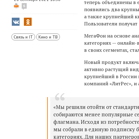
теперь объединены в
6
появились два крупных
а также крупнейший к
Пользователи получат 
МегаФон на основе ан
Связь и IT
Кино и ТВ
категориях — онлайн-
в своих сегментах, ст
Новый продукт включа
активно растущий вид
крупнейший в России 
компаний «ЛитРес», и 
«Мы решили отойти от стандартн
собираются менее популярные се
флагмана. Исходя из потребност
мы собрали в единую подписку 
категориях. Для наших партнеро