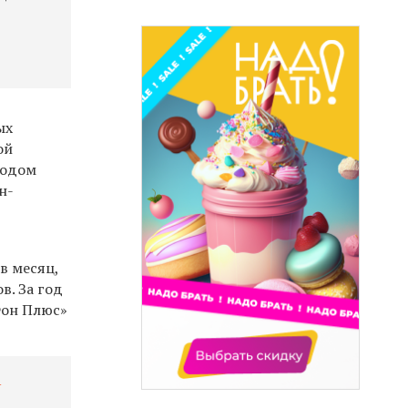
ых
ой
иодом
н-
в месяц,
в. За год
Фон Плюс»
u