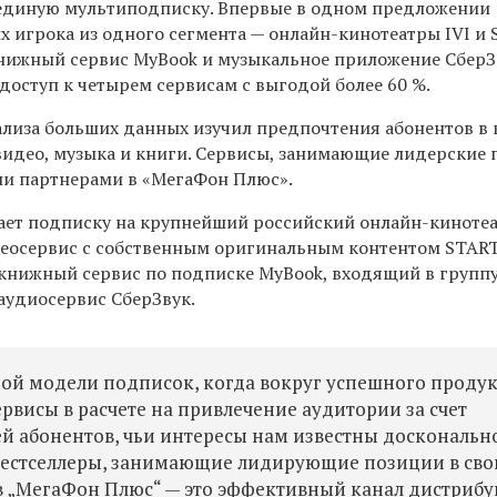
 единую мультиподписку. Впервые в одном предложении
 игрока из одного сегмента — онлайн-кинотеатры IVI и 
нижный сервис MyBook и музыкальное приложение СберЗ
доступ к четырем сервисам с выгодой более 60 %.
ализа больших данных изучил предпочтения абонентов в
видео, музыка и книги. Сервисы, занимающие лидерские
али партнерами в «МегаФон Плюс».
ет подписку на крупнейший российский онлайн-кинотеат
еосервис с собственным оригинальным контентом START
книжный сервис по подписке MyBook, входящий в групп
аудиосервис СберЗвук.
ой модели подписок, когда вокруг успешного продук
рвисы в расчете на привлечение аудитории за счет
ей абонентов, чьи интересы нам известны доскональн
бестселлеры, занимающие лидирующие позиции в сво
в „МегаФон Плюс“ — это эффективный канал дистриб