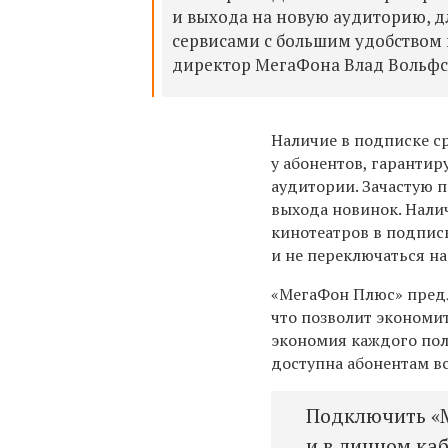
и выхода на новую аудиторию, 
сервисами с большим удобством
директор МегаФона Влад Вольфс
Наличие в подписке с
у абонентов, гарантир
аудитории. Зачастую 
выхода новинок. Нали
кинотеатров в подпис
и не переключаться н
«МегаФон Плюс» предла
что позволит экономит
экономия каждого пол
доступна абонентам вс
Подключить «
и в личном каб