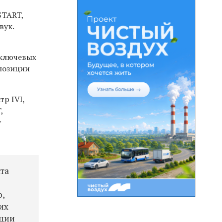
START,
вук.
 ключевых
 позиции
р IVI,
,
у
та
о,
их
уции