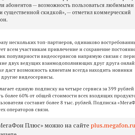
для абонентов — возможность пользоваться любимыми
 и существенной скидкой», — отметил коммерческий
он.
разу нескольких топ-партнеров, одинаково востребованн
ует всем участникам привлечение и сохранение постоянн
пик популярности видеосервисов напрямую связан с пер
чие двух ведущих взаимодополняющих друг друга онлай
ке даст возможность клиентам всегда находить новинки
а другие видеосервисы.
гает единую подписку на четыре сервиса за 399 рублей 
ь более 60% от общей стоимости всех входящих продукто
ьзователя составит более 8 тыс. рублей. Подписка «Мега
ех операторов связи.
МегаФон Плюс» можно на сайте
plus.megafon.r
инете.