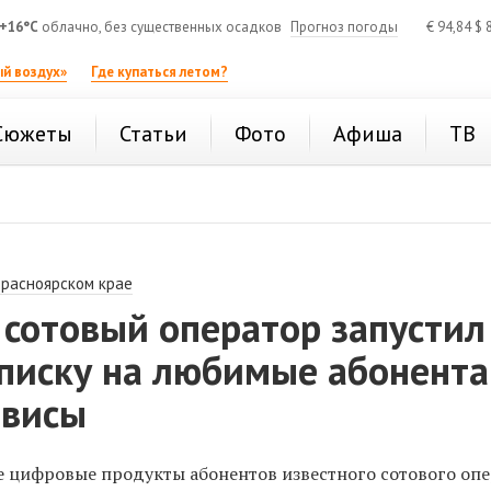
+16°C
облачно, без существенных осадков
Прогноз погоды
€
94,84
$
8
й воздух»
Где купаться летом?
Сюжеты
Статьи
Фото
Афиша
ТВ
Красноярском крае
 сотовый оператор запустил
писку на любимые абонент
рвисы
 цифровые продукты абонентов известного сотового оп