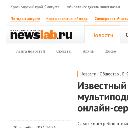
Красноярский край, 9 августа
обновлено: десять минут назад
Погода в августе
Карта отключений воды
Спецпроект «Чисты
Новости
Лента новостей
Сюжеты
Архив
Досье
/
,
Новости
Общество
В 
Известный
мультипод
онлайн-се
Самые востребованные
20 сентября 2021 16:56