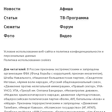
Новости
Афиша
Статьи
ТВ-Программа
Сюжеты
Форум
Фото
Видео
Условия использования веб-сайта и политика конфиденциальности и
персональных данных
Политика использования cookies
Для читателей:
В России признаны экстремистскими и запрещены
организации ФБК (Фонд борьбы с коррупцией, признан иноагентом),
Штабы Навального, «Национал-большевистская партия», «Свидетели
Иеговы», «Армия воли народа», «Русский общенациональный союз»,
«Движение против нелегальной иммиграции», «Правый сектор», УНА-
УНСО, УПА, «Тризуб им. Степана Бандеры», «Мизантропик дивижн»,
«Меджлис крымскотатарского народа», движение «Артподготовка»,
общероссийская политическая партия «Воля», АУЕ, батальоны «Азов» и
«Айдар». Признаны террористическими и запрещены: «Движение
Талибан», «Имарат Кавказ», «Исламское государство» (ИГ, ИГИЛ),
Джебхад-ан-Нусра, «АУМ Синрике», «Братья-мусульмане», «Аль-Каида в