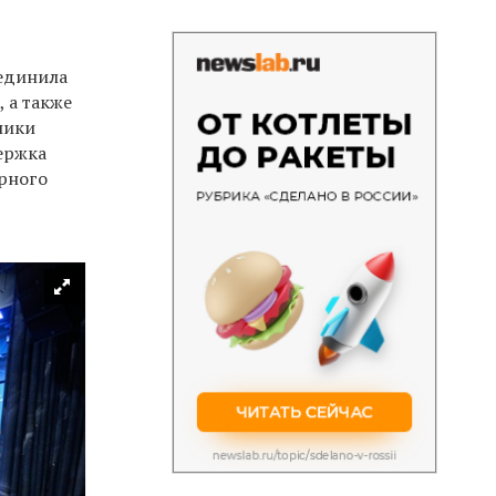
ъединила
 а также
ники
ержка
рного