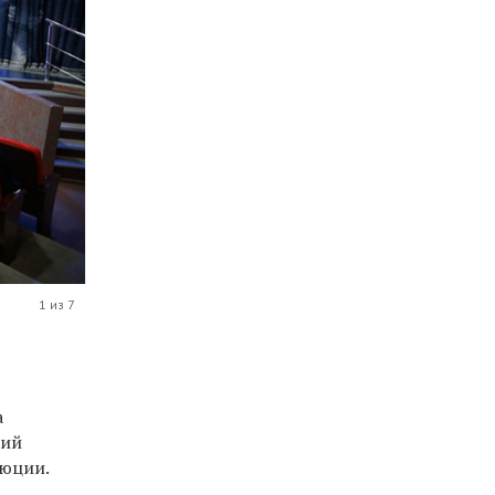
1 из 7
а
ций
люции.