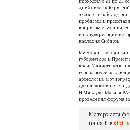
проходил с 21 по 23 се
дней более 600 росси
экспертов обсуждали 
проблемы и представ
вопросам изучения, с
и популяризации исто
наследия Сибири.
Мероприятие прошло 
губернатора и Правит
края, Министерства н
географического обще
археологии и этногра
Дальневосточного отд
Н Миклухо-Маклая РАН
проведения форума вы
Материалы фо
на сайте
sibhis