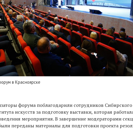
форум в Красноярске
изаторы форума поблагодарили сотрудников Сибирского
итута искусств за подготовку выставки, которая работал
оведения мероприятия. В завершение модераторами сек
были переданы материалы для подготовки проекта резо