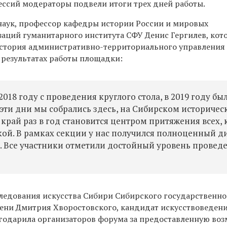
ессий модераторы подвели итоги трех дней работы.
наук, профессор кафедры истории России и мировых
аций гуманитарного института СФУ Денис Гергилев, кот
История административно-территориального управления
 результатах работы площадки:
018 году с проведения круглого стола, в 2019 году бы
 эти дни мы собрались здесь, на Сибирском историче
 край раз в год становится центром притяжения всех, 
ой. В рамках секции у нас получился полноценный ди
х. Все участники отметили достойный уровень провед
ледования искусства Сибири Сибирского государственно
мени Дмитрия Хворостовского, кандидат искусствоведени
годарила организаторов форума за предоставленную во