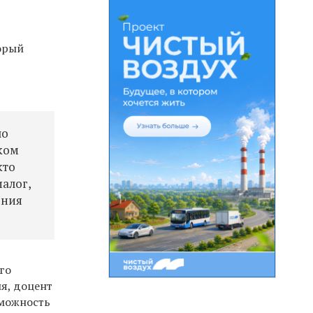
орый
ло
ском
кто
алог,
ения
го
я, доцент
зможность