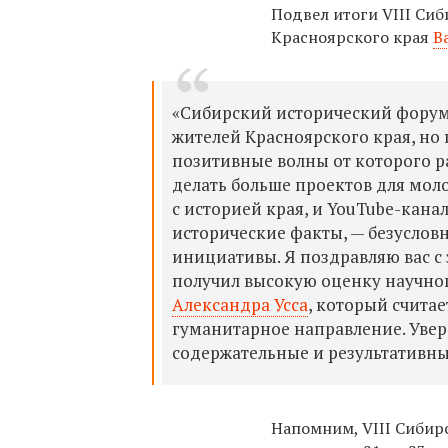
Подвел итоги VIII Си
Красноярского края
В
«Сибирский исторический форум
жителей Красноярского края, но 
позитивные волны от которого р
делать больше проектов для мол
с историей края, и YouTube-кана
исторические факты, — безусло
инициативы. Я поздравляю вас с
получил высокую оценку научног
Александра Усса
, который счита
гуманитарное направление. Увере
содержательные и результативн
Напомним, VIII Сибир