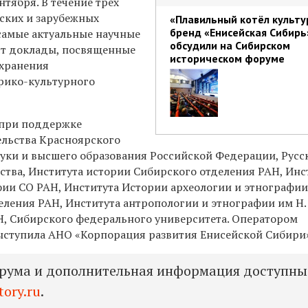
нтября. В течение трех
йских и зарубежных
«Плавильный котёл культу
бренд «Енисейская Сибирь
самые актуальные научные
обсудили на Сибирском
ят доклады, посвященные
историческом форуме
охранения
рико-культурного
при поддержке
ельства Красноярского
ауки и высшего образования Российской Федерации, Русс
ства, Института истории Сибирского отделения РАН, Инс
фии СО РАН, Института Истории археологии и этнографи
еления РАН, Института антропологии и этнографии им Н.
, Сибирского федерального университета. Оператором
ступила АНО «Корпорация развития Енисейской Сибири
рума и дополнительная информация доступны
tory.ru
.