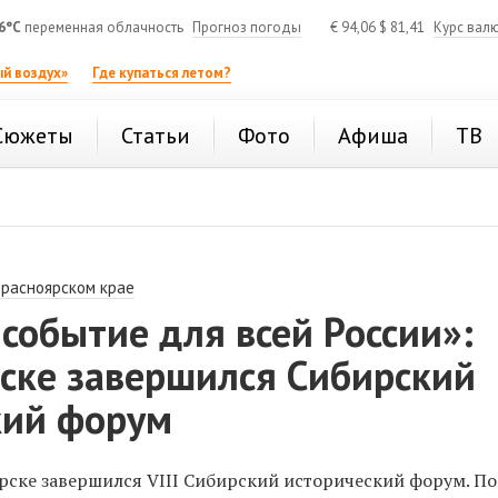
6°C
переменная облачность
Прогноз погоды
€
94,06
$
81,41
Курс вал
й воздух»
Где купаться летом?
Сюжеты
Статьи
Фото
Афиша
ТВ
Красноярском крае
событие для всей России»:
рске завершился Сибирский
кий форум
ярске завершился VIII Сибирский исторический форум. По