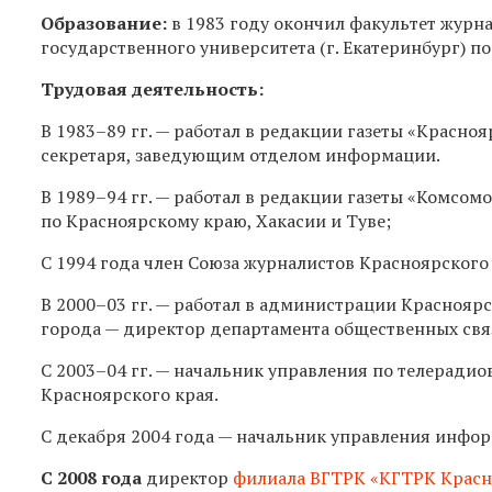
Образование:
в
1983 году
окончил факультет журна
государственного университета (г. Екатеринбург) п
Трудовая деятельность:
В
1983–89 гг.
— работал в редакции газеты «Красноя
секретаря, заведующим отделом информации.
В
1989–94 гг.
— работал в редакции газеты «Комсом
по Красноярскому краю, Хакасии и Туве;
С 1994 года член Союза журналистов Красноярского
В
2000–03 гг.
— работал в администрации Красноярск
города — директор департамента общественных свя
С
2003–04 гг.
— начальник управления по телеради
Красноярского края.
С декабря 2004 года — начальник управления инфо
С 2008 года
директор
филиала ВГТРК «КГТРК Красн