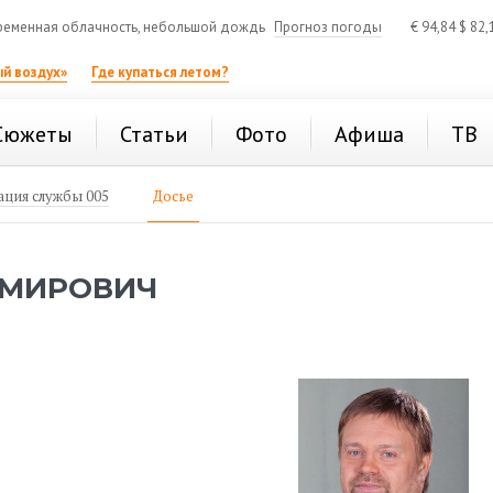
еменная облачность, небольшой дождь
Прогноз погоды
€
94,84
$
82,
й воздух»
Где купаться летом?
Сюжеты
Статьи
Фото
Афиша
ТВ
ция службы 005
Досье
ИМИРОВИЧ