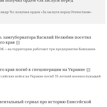
андр Усс получил орден «За заслуги перед Отечеством»
 о. замгубернатора Василий Нелюбин посетил
го края
5
УЭК — на территории работают три предприятия Компании.
го края погиб в спецоперации на Украине
9
ссийских войск на Украине погиб 33-летний военнослужащий
ментальный сериал про историю Енисейской