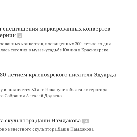
я спецгашения маркированных конвертов
бернии
3
ованных конвертов, посвященных 200-летию со дня
лась сегодня в музее-усадьбе Юдина в Красноярске.
 80-летием красноярского писателя Эдуарда
у исполняется 80 лет. Накануне юбилея литератора
о Собрания Алексей Додатко.
ка скульптора Даши Намдакова
54
рно известного скульптора Даши Намдакова.