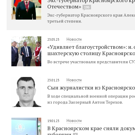
Отечеством»
195
Экс-губернатор Красноярского края Алекс
третьей степени.
Новости
23.05.23
«Удивляет благоустройством»: и.
шахтерскую столицу Красноярско
Во встрече участвовали представители С
Новости
23.01.23
Сын журналистки из Красноярско
В ходе специальной военной операции ро
из города Заозерный Антон Терехов.
Новости
19.01.23
В Красноярском крае сняли доку
губернии