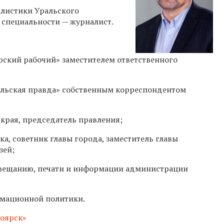
листики Уральского
о специальности — журналист.
рский рабочий» заместителем ответственного
ольская правда» собственным корреспондентом
 края, председатель правления;
а, советник главы города, заместитель главы
зей;
овещанию, печати и информации администрации
рмационной политики.
оярск»