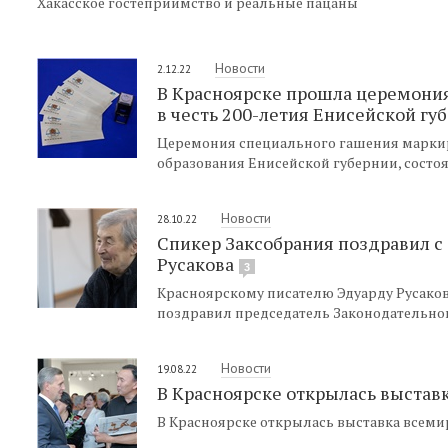
Хакасское гостеприимство и реальные пацаны
Новости
2.12.22
В Красноярске прошла церемони
в честь 200-летия Енисейской гу
Церемония специального гашения маркир
образования Енисейской губернии, состоя
Новости
28.10.22
Спикер Заксобрания поздравил с
Русакова
3
Красноярскому писателю Эдуарду Русаков
поздравил председатель Законодательног
Новости
19.08.22
В Красноярске открылась выстав
В Красноярске открылась выставка всеми