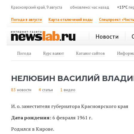
Красноярский край, 9 августа
обновлено: час назад
+15°C
пер
Погода в августе
Карта отключений воды
Спецпроект «Чисты
Новости
Погода
Курс валют
Каталог сайтов
Информа
НЕЛЮБИН ВАСИЛИЙ ВЛАД
83
новости
4
статьи
1
видео
И. о. заместителя губернатора Красноярского края
Дата рождения:
6 февраля 1961 г.
Родился в Кирове.