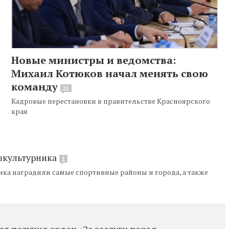
Новые министры и ведомства:
Михаил Котюков начал менять свою
команду
21
Кадровые перестановки в правительстве Красноярского
края
зкультурника
1
ика наградили самые спортивные районы и города, а также
ая получил орден «За заслуги перед