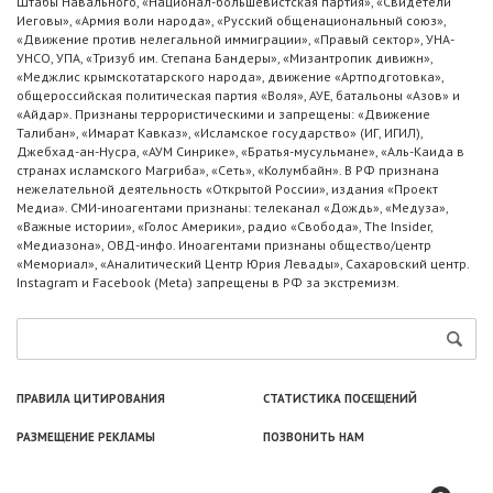
Штабы Навального, «Национал-большевистская партия», «Свидетели
Иеговы», «Армия воли народа», «Русский общенациональный союз»,
«Движение против нелегальной иммиграции», «Правый сектор», УНА-
УНСО, УПА, «Тризуб им. Степана Бандеры», «Мизантропик дивижн»,
«Меджлис крымскотатарского народа», движение «Артподготовка»,
общероссийская политическая партия «Воля», АУЕ, батальоны «Азов» и
«Айдар». Признаны террористическими и запрещены: «Движение
Талибан», «Имарат Кавказ», «Исламское государство» (ИГ, ИГИЛ),
Джебхад-ан-Нусра, «АУМ Синрике», «Братья-мусульмане», «Аль-Каида в
странах исламского Магриба», «Сеть», «Колумбайн». В РФ признана
нежелательной деятельность «Открытой России», издания «Проект
Медиа». СМИ-иноагентами признаны: телеканал «Дождь», «Медуза»,
«Важные истории», «Голос Америки», радио «Свобода», The Insider,
«Медиазона», ОВД-инфо. Иноагентами признаны общество/центр
«Мемориал», «Аналитический Центр Юрия Левады», Сахаровский центр.
Instagram и Facebook (Metа) запрещены в РФ за экстремизм.
ПРАВИЛА ЦИТИРОВАНИЯ
СТАТИСТИКА ПОСЕЩЕНИЙ
РАЗМЕЩЕНИЕ РЕКЛАМЫ
ПОЗВОНИТЬ НАМ