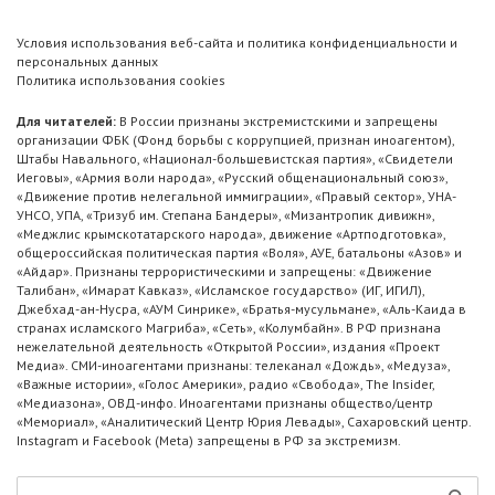
Условия использования веб-сайта и политика конфиденциальности и
персональных данных
Политика использования cookies
Для читателей:
В России признаны экстремистскими и запрещены
организации ФБК (Фонд борьбы с коррупцией, признан иноагентом),
Штабы Навального, «Национал-большевистская партия», «Свидетели
Иеговы», «Армия воли народа», «Русский общенациональный союз»,
«Движение против нелегальной иммиграции», «Правый сектор», УНА-
УНСО, УПА, «Тризуб им. Степана Бандеры», «Мизантропик дивижн»,
«Меджлис крымскотатарского народа», движение «Артподготовка»,
общероссийская политическая партия «Воля», АУЕ, батальоны «Азов» и
«Айдар». Признаны террористическими и запрещены: «Движение
Талибан», «Имарат Кавказ», «Исламское государство» (ИГ, ИГИЛ),
Джебхад-ан-Нусра, «АУМ Синрике», «Братья-мусульмане», «Аль-Каида в
странах исламского Магриба», «Сеть», «Колумбайн». В РФ признана
нежелательной деятельность «Открытой России», издания «Проект
Медиа». СМИ-иноагентами признаны: телеканал «Дождь», «Медуза»,
«Важные истории», «Голос Америки», радио «Свобода», The Insider,
«Медиазона», ОВД-инфо. Иноагентами признаны общество/центр
«Мемориал», «Аналитический Центр Юрия Левады», Сахаровский центр.
Instagram и Facebook (Metа) запрещены в РФ за экстремизм.