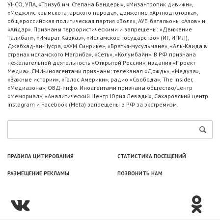
УНСО, УПА, «Тризуб им. Степана Бандеры», «Мизантропик дивижн»,
«Меджлис крымскотатарского народа», движение «Артподготовка»,
общероссийская политическая партия «Воля», АУЕ, батальоны «Азов» и
«Айдар». Признаны террористическими и запрещены: «Движение
Талибан», «Имарат Кавказ», «Исламское государство» (ИГ, ИГИЛ),
Джебхад-ан-Нусра, «АУМ Синрике», «Братья-мусульмане», «Аль-Каида в
странах исламского Магриба», «Сеть», «Колумбайн». В РФ признана
нежелательной деятельность «Открытой России», издания «Проект
Медиа». СМИ-иноагентами признаны: телеканал «Дождь», «Медуза»,
«Важные истории», «Голос Америки», радио «Свобода», The Insider,
«Медиазона», ОВД-инфо. Иноагентами признаны общество/центр
«Мемориал», «Аналитический Центр Юрия Левады», Сахаровский центр.
Instagram и Facebook (Metа) запрещены в РФ за экстремизм.
ПРАВИЛА ЦИТИРОВАНИЯ
СТАТИСТИКА ПОСЕЩЕНИЙ
РАЗМЕЩЕНИЕ РЕКЛАМЫ
ПОЗВОНИТЬ НАМ