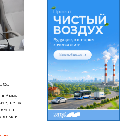
ься.
ал Анну
ительстве
ономики
ведомств
сей