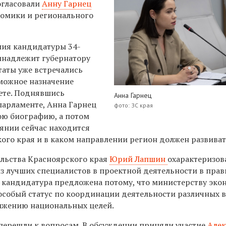
огласовали
Анну Гарнец
номики и регионального
ия кандидатуры 34-
инадлежит губернатору
аты уже встречались
зможное назначение
ете. Поднявшись
Анна Гарнец
парламенте, Анна Гарнец
фото: ЗС края
вою биографию, а потом
оянии сейчас находится
ого края и в каком направлении регион должен развиват
льства Красноярского края
Юрий Лапшин
охарактеризов
из лучших специалистов в проектной деятельности в прав
ее кандидатура предложена потому, что министерству эк
особый статус по координации деятельности различных 
ижению национальных целей.
 перешли к вопросам. В обсуждении приняли участие
Алек