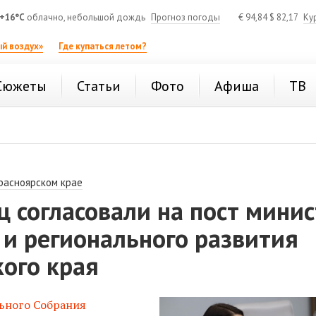
+16°C
облачно, небольшой дождь
Прогноз погоды
€
94,84
$
82,17
Ку
й воздух»
Где купаться летом?
Сюжеты
Статьи
Фото
Афиша
ТВ
расноярском крае
ц согласовали на пост мини
и регионального развития
ого края
ьного Собрания