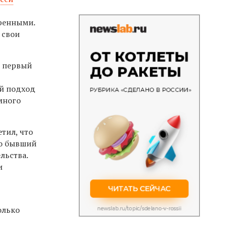
еренными.
 свои
л первый
ый подход
много
тил, что
Но бывший
льства.
и
олько