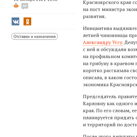
Красноярского края с
64
на пост министра эко
развития.
Инициатива выдвижен
летней чиновницы пр
Отставки и назначения
Александру Уссу.
Депут
с ней и обсуждали во
на профильном комит
на трибуну в краевом 
коротко рассказала с
описала, в каком сост
экономика Красноярск
Председатель правите
Карловну как одного 
края. По его словам, 
планируется придать 
и территорий по дост
После этого депутаты