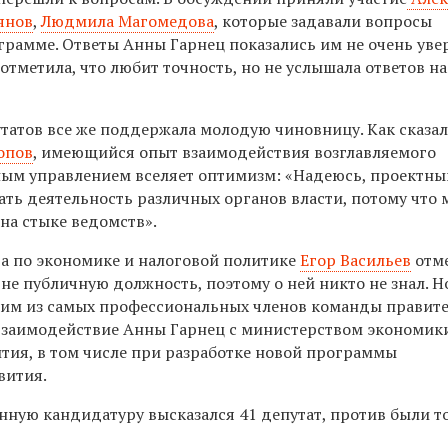
янов
,
Людмила Магомедова
, которые задавали вопросы
грамме. Ответы Анны Гарнец показались им не очень ув
метила, что любит точность, но не услышала ответов на
утатов все же поддержала молодую чиновницу. Как сказа
опов
, имеющийся опыт взаимодействия возглавляемого
ным управлением вселяет оптимизм: «Надеюсь, проектн
ать деятельность различных органов власти, потому что 
 на стыке ведомств».
а по экономике и налоговой политике
Егор Васильев
отме
не публичную должность, поэтому о ней никто не знал. 
ним из самых профессиональных членов команды правите
взаимодействие Анны Гарнец с министерством экономик
ития, в том числе при разработке новой программы
вития.
нную кандидатуру высказался 41 депутат, против были т