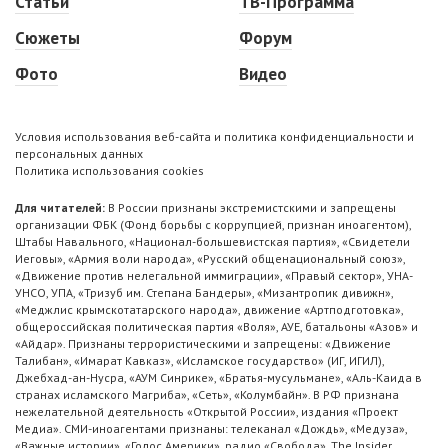
Статьи
ТВ-Программа
Сюжеты
Форум
Фото
Видео
Условия использования веб-сайта и политика конфиденциальности и
персональных данных
Политика использования cookies
Для читателей:
В России признаны экстремистскими и запрещены
организации ФБК (Фонд борьбы с коррупцией, признан иноагентом),
Штабы Навального, «Национал-большевистская партия», «Свидетели
Иеговы», «Армия воли народа», «Русский общенациональный союз»,
«Движение против нелегальной иммиграции», «Правый сектор», УНА-
УНСО, УПА, «Тризуб им. Степана Бандеры», «Мизантропик дивижн»,
«Меджлис крымскотатарского народа», движение «Артподготовка»,
общероссийская политическая партия «Воля», АУЕ, батальоны «Азов» и
«Айдар». Признаны террористическими и запрещены: «Движение
Талибан», «Имарат Кавказ», «Исламское государство» (ИГ, ИГИЛ),
Джебхад-ан-Нусра, «АУМ Синрике», «Братья-мусульмане», «Аль-Каида в
странах исламского Магриба», «Сеть», «Колумбайн». В РФ признана
нежелательной деятельность «Открытой России», издания «Проект
Медиа». СМИ-иноагентами признаны: телеканал «Дождь», «Медуза»,
«Важные истории», «Голос Америки», радио «Свобода», The Insider,