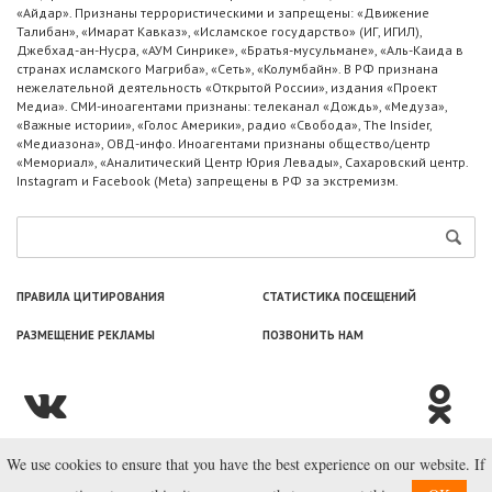
«Айдар». Признаны террористическими и запрещены: «Движение
Талибан», «Имарат Кавказ», «Исламское государство» (ИГ, ИГИЛ),
Джебхад-ан-Нусра, «АУМ Синрике», «Братья-мусульмане», «Аль-Каида в
странах исламского Магриба», «Сеть», «Колумбайн». В РФ признана
нежелательной деятельность «Открытой России», издания «Проект
Медиа». СМИ-иноагентами признаны: телеканал «Дождь», «Медуза»,
«Важные истории», «Голос Америки», радио «Свобода», The Insider,
«Медиазона», ОВД-инфо. Иноагентами признаны общество/центр
«Мемориал», «Аналитический Центр Юрия Левады», Сахаровский центр.
Instagram и Facebook (Metа) запрещены в РФ за экстремизм.
ПРАВИЛА ЦИТИРОВАНИЯ
СТАТИСТИКА ПОСЕЩЕНИЙ
РАЗМЕЩЕНИЕ РЕКЛАМЫ
ПОЗВОНИТЬ НАМ
We use cookies to ensure that you have the best experience on our website. If
© ООО «Лаборатория Новоcтей», 2003—2026.