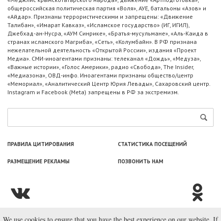
общероссийская политическая партия «Воля», АУЕ, батальоны «Азов» и
«Айдар». Признаны террористическими и запрещены: «Движение
Талибан», «Имарат Кавказ», «Исламское государство» (ИГ, ИГИЛ),
Джебхад-ан-Нусра, «АУМ Синрике», «Братья-мусульмане», «Аль-Каида в
странах исламского Магриба», «Сеть», «Колумбайн». В РФ признана
нежелательной деятельность «Открытой России», издания «Проект
Медиа». СМИ-иноагентами признаны: телеканал «Дождь», «Медуза»,
«Важные истории», «Голос Америки», радио «Свобода», The Insider,
«Медиазона», ОВД-инфо. Иноагентами признаны общество/центр
«Мемориал», «Аналитический Центр Юрия Левады», Сахаровский центр.
Instagram и Facebook (Metа) запрещены в РФ за экстремизм.
ПРАВИЛА ЦИТИРОВАНИЯ
СТАТИСТИКА ПОСЕЩЕНИЙ
РАЗМЕЩЕНИЕ РЕКЛАМЫ
ПОЗВОНИТЬ НАМ
We use cookies to ensure that you have the best experience on our website. If
© ООО «Лаборатория Новоcтей», 2003—2026.