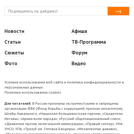
Новости
Афиша
Статьи
ТВ-Программа
Сюжеты
Форум
Фото
Видео
Условия использования веб-сайта и политика конфиденциальности и
персональных данных
Политика использования cookies
Для читателей:
В России признаны экстремистскими и запрещены
организации ФБК (Фонд борьбы с коррупцией, признан иноагентом),
Штабы Навального, «Национал-большевистская партия», «Свидетели
Иеговы», «Армия воли народа», «Русский общенациональный союз»,
«Движение против нелегальной иммиграции», «Правый сектор», УНА-
УНСО, УПА, «Тризуб им. Степана Бандеры», «Мизантропик дивижн»,
«Меджлис крымскотатарского народа», движение «Артподготовка»,