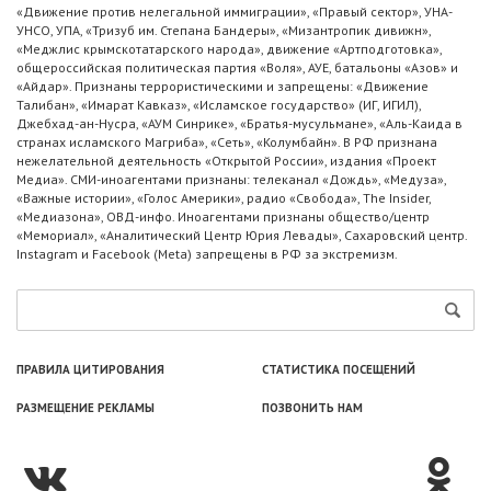
«Движение против нелегальной иммиграции», «Правый сектор», УНА-
УНСО, УПА, «Тризуб им. Степана Бандеры», «Мизантропик дивижн»,
«Меджлис крымскотатарского народа», движение «Артподготовка»,
общероссийская политическая партия «Воля», АУЕ, батальоны «Азов» и
«Айдар». Признаны террористическими и запрещены: «Движение
Талибан», «Имарат Кавказ», «Исламское государство» (ИГ, ИГИЛ),
Джебхад-ан-Нусра, «АУМ Синрике», «Братья-мусульмане», «Аль-Каида в
странах исламского Магриба», «Сеть», «Колумбайн». В РФ признана
нежелательной деятельность «Открытой России», издания «Проект
Медиа». СМИ-иноагентами признаны: телеканал «Дождь», «Медуза»,
«Важные истории», «Голос Америки», радио «Свобода», The Insider,
«Медиазона», ОВД-инфо. Иноагентами признаны общество/центр
«Мемориал», «Аналитический Центр Юрия Левады», Сахаровский центр.
Instagram и Facebook (Metа) запрещены в РФ за экстремизм.
ПРАВИЛА ЦИТИРОВАНИЯ
СТАТИСТИКА ПОСЕЩЕНИЙ
РАЗМЕЩЕНИЕ РЕКЛАМЫ
ПОЗВОНИТЬ НАМ