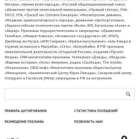
Иеговы», «Армия воли народа», «Русский общенациональный союз»,
«Движение против нелегальной иммиграции», «Правый сектор», УНА-
УНСО, УПА, «Тризуб им. Степана Бандеры», «Мизантропик дивижн»,
«Меджлис крымскотатарского народа», движение «Артподготовка»,
общероссийская политическая партия «Воля», АУЕ, батальоны «Азов» и
«Айдар». Признаны террористическими и запрещены: «Движение
Талибан», «Имарат Кавказ», «Исламское государство» (ИГ, ИГИЛ),
Джебхад-ан-Нусра, «АУМ Синрике», «Братья-мусульмане», «Аль-Каида в
странах исламского Магриба», «Сеть», «Колумбайн». В РФ признана
нежелательной деятельность «Открытой России», издания «Проект
Медиа». СМИ-иноагентами признаны: телеканал «Дождь», «Медуза»,
«Важные истории», «Голос Америки», радио «Свобода», The Insider,
«Медиазона», ОВД-инфо. Иноагентами признаны общество/центр
«Мемориал», «Аналитический Центр Юрия Левады», Сахаровский центр.
Instagram и Facebook (Metа) запрещены в РФ за экстремизм.
ПРАВИЛА ЦИТИРОВАНИЯ
СТАТИСТИКА ПОСЕЩЕНИЙ
РАЗМЕЩЕНИЕ РЕКЛАМЫ
ПОЗВОНИТЬ НАМ