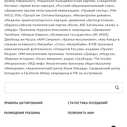
Штабы Навального, «Национал-большевистская партия», «Свидетели
Иеговы», «Армия воли народа», «Русский общенациональный союз»,
«Движение против нелегальной иммиграции», «Правый сектор», УНА-
УНСО, УПА, «Тризуб им. Степана Бандеры», «Мизантропик дивижн»,
«Меджлис крымскотатарского народа», движение «Артподготовка»,
общероссийская политическая партия «Воля», АУЕ, батальоны «Азов» и
«Айдар». Признаны террористическими и запрещены: «Движение
Талибан», «Имарат Кавказ», «Исламское государство» (ИГ, ИГИЛ),
Джебхад-ан-Нусра, «АУМ Синрике», «Братья-мусульмане», «Аль-Каида в
странах исламского Магриба», «Сеть», «Колумбайн». В РФ признана
нежелательной деятельность «Открытой России», издания «Проект
Медиа». СМИ-иноагентами признаны: телеканал «Дождь», «Медуза»,
«Важные истории», «Голос Америки», радио «Свобода», The Insider,
«Медиазона», ОВД-инфо. Иноагентами признаны общество/центр
«Мемориал», «Аналитический Центр Юрия Левады», Сахаровский центр.
Instagram и Facebook (Metа) запрещены в РФ за экстремизм.
ПРАВИЛА ЦИТИРОВАНИЯ
СТАТИСТИКА ПОСЕЩЕНИЙ
РАЗМЕЩЕНИЕ РЕКЛАМЫ
ПОЗВОНИТЬ НАМ