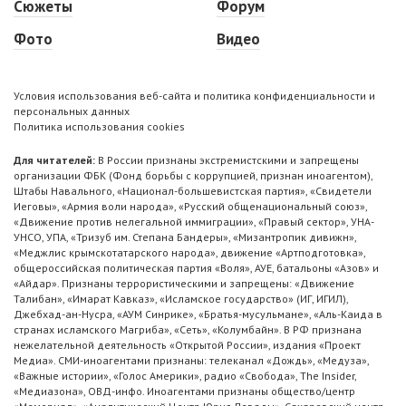
Сюжеты
Форум
Фото
Видео
Условия использования веб-сайта и политика конфиденциальности и
персональных данных
Политика использования cookies
Для читателей:
В России признаны экстремистскими и запрещены
организации ФБК (Фонд борьбы с коррупцией, признан иноагентом),
Штабы Навального, «Национал-большевистская партия», «Свидетели
Иеговы», «Армия воли народа», «Русский общенациональный союз»,
«Движение против нелегальной иммиграции», «Правый сектор», УНА-
УНСО, УПА, «Тризуб им. Степана Бандеры», «Мизантропик дивижн»,
«Меджлис крымскотатарского народа», движение «Артподготовка»,
общероссийская политическая партия «Воля», АУЕ, батальоны «Азов» и
«Айдар». Признаны террористическими и запрещены: «Движение
Талибан», «Имарат Кавказ», «Исламское государство» (ИГ, ИГИЛ),
Джебхад-ан-Нусра, «АУМ Синрике», «Братья-мусульмане», «Аль-Каида в
странах исламского Магриба», «Сеть», «Колумбайн». В РФ признана
нежелательной деятельность «Открытой России», издания «Проект
Медиа». СМИ-иноагентами признаны: телеканал «Дождь», «Медуза»,
«Важные истории», «Голос Америки», радио «Свобода», The Insider,
«Медиазона», ОВД-инфо. Иноагентами признаны общество/центр