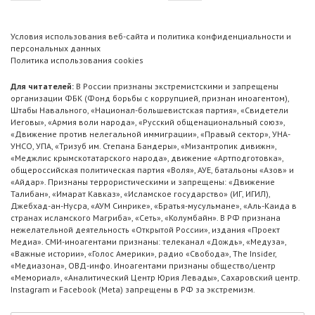
Условия использования веб-сайта и политика конфиденциальности и
персональных данных
Политика использования cookies
Для читателей:
В России признаны экстремистскими и запрещены
организации ФБК (Фонд борьбы с коррупцией, признан иноагентом),
Штабы Навального, «Национал-большевистская партия», «Свидетели
Иеговы», «Армия воли народа», «Русский общенациональный союз»,
«Движение против нелегальной иммиграции», «Правый сектор», УНА-
УНСО, УПА, «Тризуб им. Степана Бандеры», «Мизантропик дивижн»,
«Меджлис крымскотатарского народа», движение «Артподготовка»,
общероссийская политическая партия «Воля», АУЕ, батальоны «Азов» и
«Айдар». Признаны террористическими и запрещены: «Движение
Талибан», «Имарат Кавказ», «Исламское государство» (ИГ, ИГИЛ),
Джебхад-ан-Нусра, «АУМ Синрике», «Братья-мусульмане», «Аль-Каида в
странах исламского Магриба», «Сеть», «Колумбайн». В РФ признана
нежелательной деятельность «Открытой России», издания «Проект
Медиа». СМИ-иноагентами признаны: телеканал «Дождь», «Медуза»,
«Важные истории», «Голос Америки», радио «Свобода», The Insider,
«Медиазона», ОВД-инфо. Иноагентами признаны общество/центр
«Мемориал», «Аналитический Центр Юрия Левады», Сахаровский центр.
Instagram и Facebook (Metа) запрещены в РФ за экстремизм.