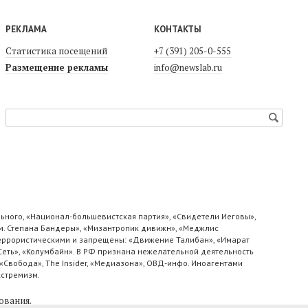
РЕКЛАМА
КОНТАКТЫ
Статистика посещений
+7 (391) 205-0-555
Размещение рекламы
info@newslab.ru
ьного, «Национал-большевистская партия», «Свидетели Иеговы»,
м. Степана Бандеры», «Мизантропик дивижн», «Меджлис
 террористическими и запрещены: «Движение Талибан», «Имарат
«Сеть», «Колумбайн». В РФ признана нежелательной деятельность
«Свобода», The Insider, «Медиазона», ОВД-инфо. Иноагентами
кстремизм.
ования
.