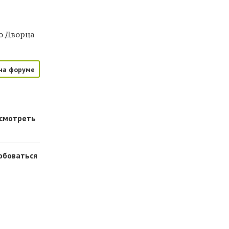
о Дворца
на форуме
осмотреть
юбоваться