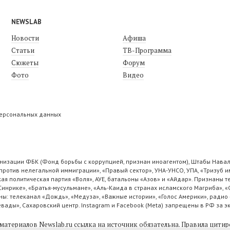
NEWSLAB
Новости
Афиша
Статьи
ТВ-Программа
Сюжеты
Форум
Фото
Видео
персональных данных
низации ФБК (Фонд борьбы с коррупцией, признан иноагентом), Штабы Навал
ротив нелегальной иммиграции», «Правый сектор», УНА-УНСО, УПА, «Тризуб и
ая политическая партия «Воля», АУЕ, батальоны «Азов» и «Айдар». Признаны
 Синрике», «Братья-мусульмане», «Аль-Каида в странах исламского Магриба», 
ы: телеканал «Дождь», «Медуза», «Важные истории», «Голос Америки», радио 
ады», Сахаровский центр. Instagram и Facebook (Metа) запрещены в РФ за э
материалов Newslab.ru ссылка на источник обязательна.
Правила цитир