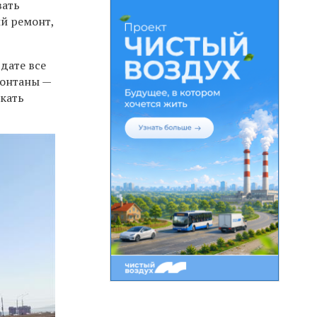
вать
й ремонт,
дате все
фонтаны —
скать