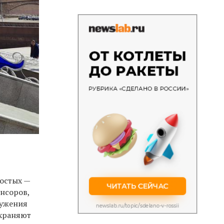
ностых —
онсоров,
ружения
охраняют