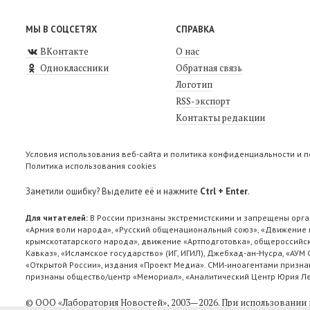
МЫ В СОЦСЕТЯХ
СПРАВКА
ВКонтакте
О нас
Одноклассники
Обратная связь
Логотип
RSS-экспорт
Контакты редакции
Условия использования веб-сайта и политика конфиденциальности и 
Политика использования cookies
Заметили ошибку? Выделите её и нажмите
Ctrl + Enter
.
Для читателей:
В России признаны экстремистскими и запрещены орга
«Армия воли народа», «Русский общенациональный союз», «Движение п
крымскотатарского народа», движение «Артподготовка», общероссийск
Кавказ», «Исламское государство» (ИГ, ИГИЛ), Джебхад-ан-Нусра, «АУМ
«Открытой России», издания «Проект Медиа». СМИ-иноагентами признан
признаны общество/центр «Мемориал», «Аналитический Центр Юрия Лев
© ООО «Лаборатория Новоcтей», 2003—2026.
При использовании 