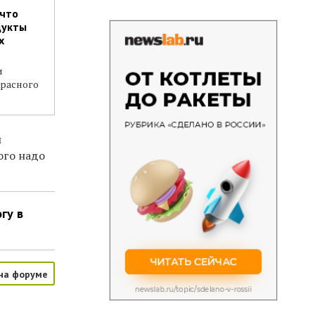
 что
дукты
х
и
Красного
м
ого надо
гу в
на форуме