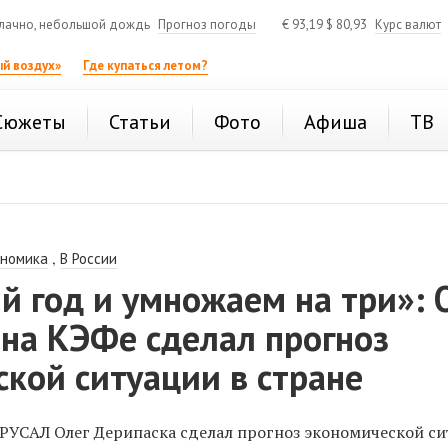
лачно, небольшой дождь
Прогноз погоды
€
93,19
$
80,93
Курс валют
й воздух»
Где купаться летом?
Сюжеты
Статьи
Фото
Афиша
ТВ
,
ономика
В России
й год и умножаем на три»: 
 на КЭФе сделал прогноз
кой ситуации в стране
РУСАЛ Олег Дерипаска сделал прогноз экономической с