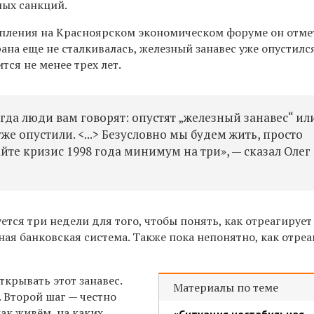
ных санкций.
упления на Красноярском экономическом форуме он отмет
ана еще не сталкивалась, железный занавес уже опустился
тся не менее трех лет.
гда люди вам говорят: опустят „железный занавес“ ил
же опустили. <...> Безусловно мы будем жить, просто
айте кризис 1998 года минимум на три», — сказал Олег
ется три недели для того, чтобы понять, как отреагирует
ая банковская система. Также пока непонятно, как отре
ткрывать этот занавес.
Материалы по теме
 Второй шаг — честно
как живём, на каких
«Ситуация нестабильная,