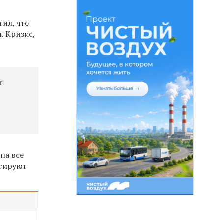
ил, что
. Кризис,
и
 на все
агируют