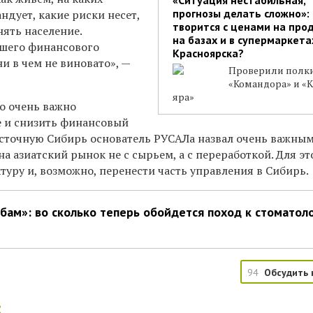
прогнозы делать сложно»:
ндует, какие риски несет,
творится с ценами на про
ять население.
на базах и в супермаркета
йшего финансового
Красноярска?
ни в чем не виновато», —
Проверили полк
«Командора» и «
яра»
о очень важно
 и снизить финансовый
осточную Сибирь основатель РУСАЛа назвал очень важны
а азиатский рынок не с сырьем, а с переработкой. Для эт
уру и, возможно, перенести часть управления в Сибирь.
убам»: во сколько теперь обойдется поход к стоматоло
94
Обсудить 
: