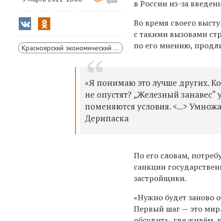
в России из-за введен
Во время своего выст
с такими вызовами стр
по его мнению, продли
Красноярский экономический форум
«Я понимаю это лучше других. Ко
не опустят? „Железный занавес“ у
поменяются условия. <...> Умнож
Дерипаска
По его словам, потребу
санкции государственн
застройщики.
«Нужно будет заново о
Первый шаг — это мир.
обсудить, где живём, 