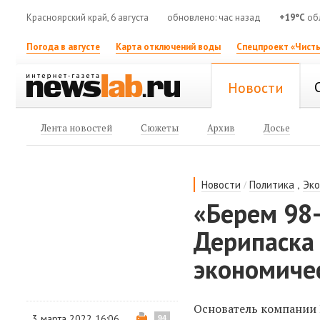
Красноярский край, 6 августа
обновлено: час назад
+19°C
об
Погода в августе
Карта отключений воды
Спецпроект «Чисты
Новости
Лента новостей
Сюжеты
Архив
Досье
/
,
Новости
Политика
Эк
«Берем 98-
Дерипаска
экономичес
Основатель компании 
3 марта 2022 16:06
94