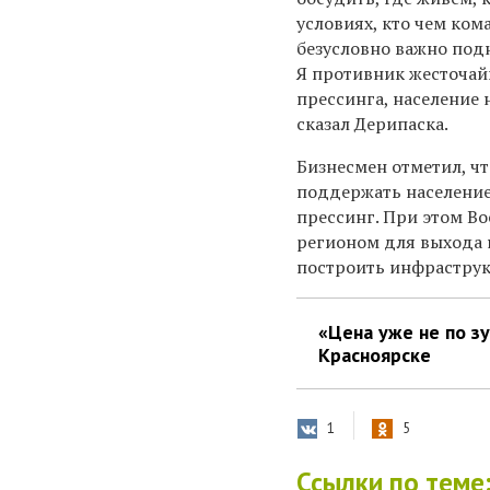
условиях, кто чем кома
безусловно важно подн
Я противник жесточа
прессинга, население 
сказал Дерипаска.
Бизнесмен отметил, чт
поддержать население
прессинг. При этом В
регионом для выхода н
построить инфраструкт
«Цена уже не по з
Красноярске
1
5
Ссылки по теме