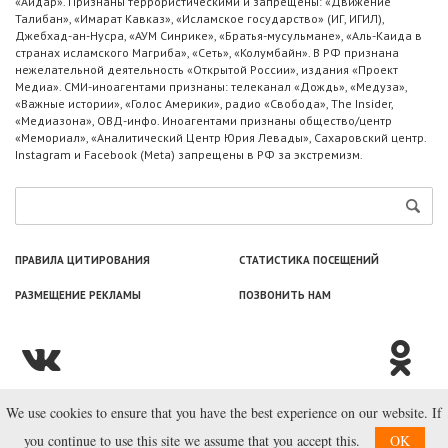
«Айдар». Признаны террористическими и запрещены: «Движение
Талибан», «Имарат Кавказ», «Исламское государство» (ИГ, ИГИЛ),
Джебхад-ан-Нусра, «АУМ Синрике», «Братья-мусульмане», «Аль-Каида в
странах исламского Магриба», «Сеть», «Колумбайн». В РФ признана
нежелательной деятельность «Открытой России», издания «Проект
Медиа». СМИ-иноагентами признаны: телеканал «Дождь», «Медуза»,
«Важные истории», «Голос Америки», радио «Свобода», The Insider,
«Медиазона», ОВД-инфо. Иноагентами признаны общество/центр
«Мемориал», «Аналитический Центр Юрия Левады», Сахаровский центр.
Instagram и Facebook (Metа) запрещены в РФ за экстремизм.
ПРАВИЛА ЦИТИРОВАНИЯ
СТАТИСТИКА ПОСЕЩЕНИЙ
РАЗМЕЩЕНИЕ РЕКЛАМЫ
ПОЗВОНИТЬ НАМ
We use cookies to ensure that you have the best experience on our website. If
© ООО «Лаборатория Новоcтей», 2003—2026.
you continue to use this site we assume that you accept this.
OK