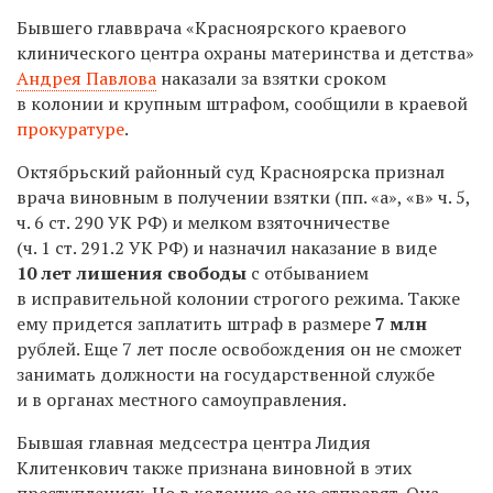
Бывшего главврача «Красноярского краевого
клинического центра охраны материнства и детства»
Андрея Павлова
наказали за взятки сроком
в колонии и крупным штрафом, сообщили в краевой
прокуратуре
.
Октябрьский районный суд Красноярска признал
врача виновным в получении взятки (пп. «а», «в» ч. 5,
ч. 6 ст. 290 УК РФ) и мелком взяточничестве
(ч. 1 ст. 291.2 УК РФ) и назначил наказание в виде
10 лет лишения свободы
с отбыванием
в исправительной колонии строгого режима. Также
ему придется заплатить штраф в размере
7 млн
рублей. Еще 7 лет после освобождения он не сможет
занимать должности на государственной службе
и в органах местного самоуправления.
Бывшая главная медсестра центра Лидия
Клитенкович также признана виновной в этих
преступлениях. Но в колонию ее не отправят. Она