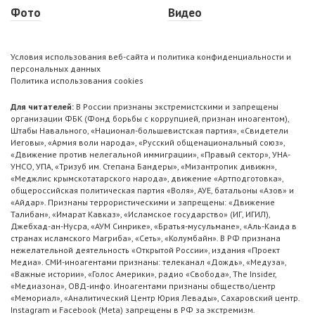
Фото
Видео
Условия использования веб-сайта и политика конфиденциальности и
персональных данных
Политика использования cookies
Для читателей:
В России признаны экстремистскими и запрещены
организации ФБК (Фонд борьбы с коррупцией, признан иноагентом),
Штабы Навального, «Национал-большевистская партия», «Свидетели
Иеговы», «Армия воли народа», «Русский общенациональный союз»,
«Движение против нелегальной иммиграции», «Правый сектор», УНА-
УНСО, УПА, «Тризуб им. Степана Бандеры», «Мизантропик дивижн»,
«Меджлис крымскотатарского народа», движение «Артподготовка»,
общероссийская политическая партия «Воля», АУЕ, батальоны «Азов» и
«Айдар». Признаны террористическими и запрещены: «Движение
Талибан», «Имарат Кавказ», «Исламское государство» (ИГ, ИГИЛ),
Джебхад-ан-Нусра, «АУМ Синрике», «Братья-мусульмане», «Аль-Каида в
странах исламского Магриба», «Сеть», «Колумбайн». В РФ признана
нежелательной деятельность «Открытой России», издания «Проект
Медиа». СМИ-иноагентами признаны: телеканал «Дождь», «Медуза»,
«Важные истории», «Голос Америки», радио «Свобода», The Insider,
«Медиазона», ОВД-инфо. Иноагентами признаны общество/центр
«Мемориал», «Аналитический Центр Юрия Левады», Сахаровский центр.
Instagram и Facebook (Metа) запрещены в РФ за экстремизм.