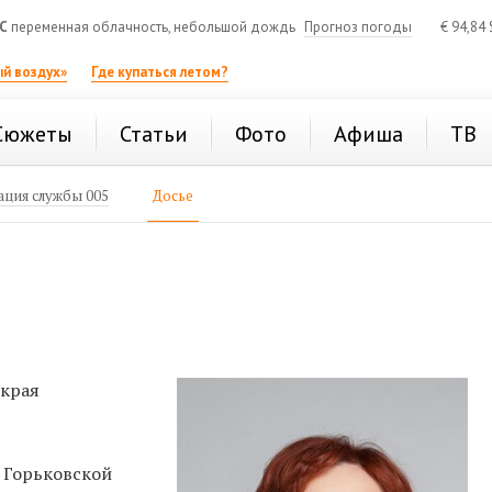
C
переменная облачность, небольшой дождь
Прогноз погоды
€
94,84
й воздух»
Где купаться летом?
Сюжеты
Статьи
Фото
Афиша
ТВ
ция службы 005
Досье
 края
 Горьковской