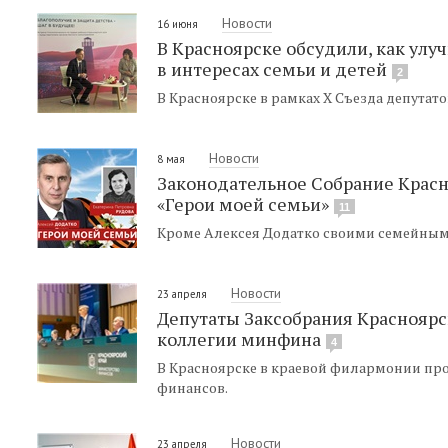
Новости
16 июня
В Красноярске обсудили, как ул
в интересах семьи и детей
2
В Красноярске в рамках X Съезда депутат
Новости
8 мая
Законодательное Собрание Красн
«Герои моей семьи»
11
Кроме Алексея Додатко своими семейным
Новости
23 апреля
Депутаты Заксобрания Красноярс
коллегии минфина
4
В Красноярске в краевой филармонии пр
финансов.
Новости
23 апреля