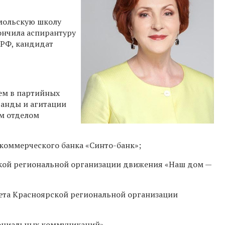
мольскую школу
кончила аспирантуру
 РФ, кандидат
тем в партийных
ганды и агитации
м отделом
оммерческого банка «Синто-банк»;
кой региональной организации движения «Наш дом —
ета Красноярской региональной организации
оциальных коммуникаций».