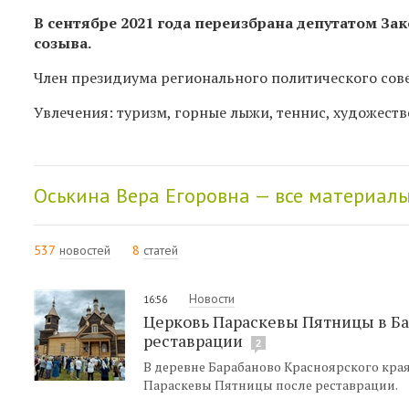
В сентябре 2021 года переизбрана депутатом За
созыва.
Член президиума регионального политического сове
Увлечения: туризм, горные лыжи, теннис, художеств
Оськина Вера Егоровна — все материал
537
новостей
8
статей
Новости
16:56
Церковь Параскевы Пятницы в Ба
реставрации
2
В деревне Барабаново Красноярского кра
Параскевы Пятницы после реставрации.