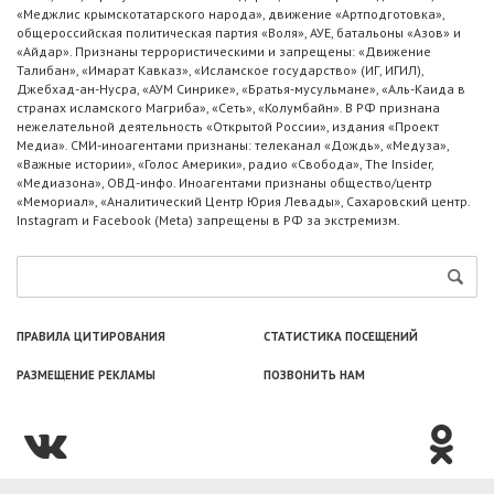
«Меджлис крымскотатарского народа», движение «Артподготовка»,
общероссийская политическая партия «Воля», АУЕ, батальоны «Азов» и
«Айдар». Признаны террористическими и запрещены: «Движение
Талибан», «Имарат Кавказ», «Исламское государство» (ИГ, ИГИЛ),
Джебхад-ан-Нусра, «АУМ Синрике», «Братья-мусульмане», «Аль-Каида в
странах исламского Магриба», «Сеть», «Колумбайн». В РФ признана
нежелательной деятельность «Открытой России», издания «Проект
Медиа». СМИ-иноагентами признаны: телеканал «Дождь», «Медуза»,
«Важные истории», «Голос Америки», радио «Свобода», The Insider,
«Медиазона», ОВД-инфо. Иноагентами признаны общество/центр
«Мемориал», «Аналитический Центр Юрия Левады», Сахаровский центр.
Instagram и Facebook (Metа) запрещены в РФ за экстремизм.
ПРАВИЛА ЦИТИРОВАНИЯ
СТАТИСТИКА ПОСЕЩЕНИЙ
РАЗМЕЩЕНИЕ РЕКЛАМЫ
ПОЗВОНИТЬ НАМ