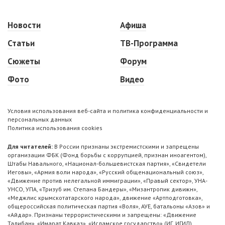
Новости
Афиша
Статьи
ТВ-Программа
Сюжеты
Форум
Фото
Видео
Условия использования веб-сайта и политика конфиденциальности и
персональных данных
Политика использования cookies
Для читателей:
В России признаны экстремистскими и запрещены
организации ФБК (Фонд борьбы с коррупцией, признан иноагентом),
Штабы Навального, «Национал-большевистская партия», «Свидетели
Иеговы», «Армия воли народа», «Русский общенациональный союз»,
«Движение против нелегальной иммиграции», «Правый сектор», УНА-
УНСО, УПА, «Тризуб им. Степана Бандеры», «Мизантропик дивижн»,
«Меджлис крымскотатарского народа», движение «Артподготовка»,
общероссийская политическая партия «Воля», АУЕ, батальоны «Азов» и
«Айдар». Признаны террористическими и запрещены: «Движение
Талибан», «Имарат Кавказ», «Исламское государство» (ИГ, ИГИЛ),