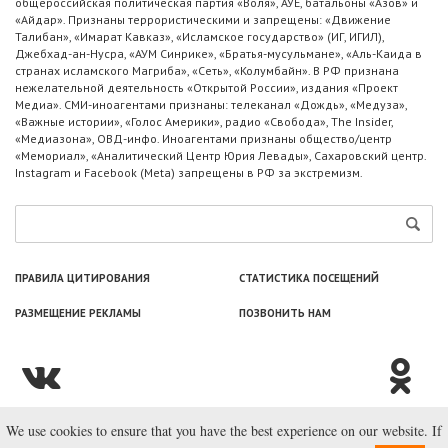
общероссийская политическая партия «Воля», АУЕ, батальоны «Азов» и
«Айдар». Признаны террористическими и запрещены: «Движение
Талибан», «Имарат Кавказ», «Исламское государство» (ИГ, ИГИЛ),
Джебхад-ан-Нусра, «АУМ Синрике», «Братья-мусульмане», «Аль-Каида в
странах исламского Магриба», «Сеть», «Колумбайн». В РФ признана
нежелательной деятельность «Открытой России», издания «Проект
Медиа». СМИ-иноагентами признаны: телеканал «Дождь», «Медуза»,
«Важные истории», «Голос Америки», радио «Свобода», The Insider,
«Медиазона», ОВД-инфо. Иноагентами признаны общество/центр
«Мемориал», «Аналитический Центр Юрия Левады», Сахаровский центр.
Instagram и Facebook (Metа) запрещены в РФ за экстремизм.
ПРАВИЛА ЦИТИРОВАНИЯ
СТАТИСТИКА ПОСЕЩЕНИЙ
РАЗМЕЩЕНИЕ РЕКЛАМЫ
ПОЗВОНИТЬ НАМ
We use cookies to ensure that you have the best experience on our website. If
© ООО «Лаборатория Новоcтей», 2003—2026.