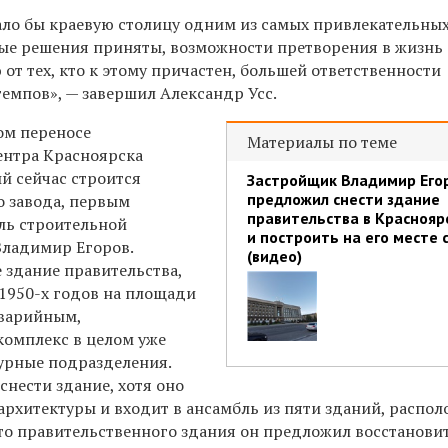
ало бы краевую столицу одним из самых привлекательны
ые решения приняты, возможности претворения в жизнь 
 от тех, кто к этому причастен, большей ответственности
емпов», — завершил Александр Усс.
ом переносе
Материалы по теме
ентра Красноярска
й сейчас строится
Застройщик Владимир Его
предложил снести здание
о завода, первым
правительства в Краснояр
ль строительной
и построить на его месте 
Владимир Егоров.
(видео)
е здание правительства,
 1950-х годов на площади
аварийным,
комплекс в целом уже
турные подразделения.
нести здание, хотя оно
архитектуры и входит в ансамбль из пяти зданий, распо
то правительственного здания он предложил восстанови