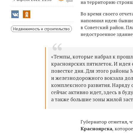
на территорию строящ
Во время своего отче
напомнил идею бывше
в Советский район. Пл
Недвижимость и строительство
недостроенное здание
«Темпы, которые набрал к прош
красноярских пятилеток. И идея 
повестке дня. Для этого районы
и железнодорожного вокзала до
комплексного развития. Наряду 
сейчас активно идет, здесь в б
а также большие зоны жилой заст
Губернатор отметил, 
Красноярска
, которо