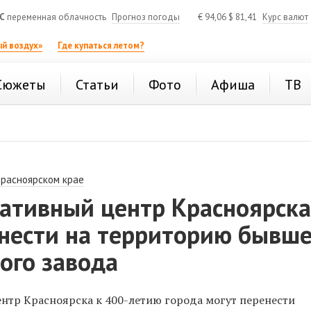
C
переменная облачность
Прогноз погоды
€
94,06
$
81,41
Курс валют
й воздух»
Где купаться летом?
Сюжеты
Статьи
Фото
Афиша
ТВ
Красноярском крае
ативный центр Красноярск
енести на территорию бывше
ого завода
тр Красноярска к 400-летию города могут перенести