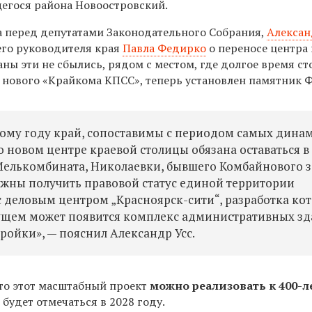
егося района Новоостровский.
та перед депутатами Законодательного Собрания,
Алексан
го руководителя края
Павла Федирко
о переносе центра
аны эти не сбылись, рядом с местом, где долгое время ст
 нового «Крайкома КПСС», теперь установлен памятник 
лому году край, сопоставимы с периодом самых дин
о новом центре краевой столицы обязана оставаться 
 Мелькомбината, Николаевки, бывшего Комбайнового 
лжны получить правовой статус единой территории
с деловым центром „Красноярск-сити“, разработка ко
удущем может появится комплекс административных зд
ройки», — пояснил Александр Усс.
что этот масштабный проект
можно реализовать к 400-
е будет отмечаться в 2028 году.