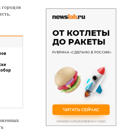
х городов
есть.
ров
ске
собор
ложенных
ть