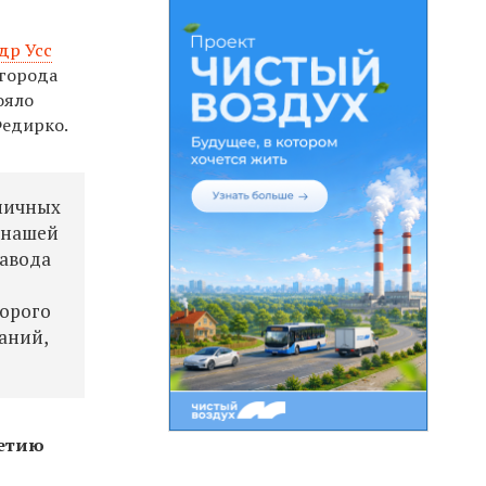
др Усс
 города
ояло
Федирко.
амичных
в нашей
завода
торого
аний,
летию