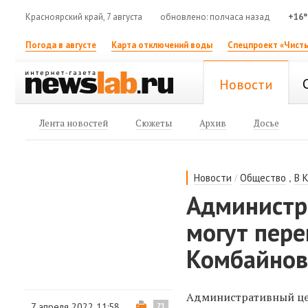
Красноярский край, 7 августа
обновлено: полчаса назад
+16°
Погода в августе
Карта отключений воды
Спецпроект «Чисты
Новости
Лента новостей
Сюжеты
Архив
Досье
/
,
Новости
Общество
В 
Администр
могут пер
Комбайнов
Административный цен
7 апреля 2022 11:58
71