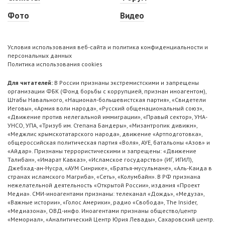
Фото
Видео
Условия использования веб-сайта и политика конфиденциальности и
персональных данных
Политика использования cookies
Для читателей:
В России признаны экстремистскими и запрещены
организации ФБК (Фонд борьбы с коррупцией, признан иноагентом),
Штабы Навального, «Национал-большевистская партия», «Свидетели
Иеговы», «Армия воли народа», «Русский общенациональный союз»,
«Движение против нелегальной иммиграции», «Правый сектор», УНА-
УНСО, УПА, «Тризуб им. Степана Бандеры», «Мизантропик дивижн»,
«Меджлис крымскотатарского народа», движение «Артподготовка»,
общероссийская политическая партия «Воля», АУЕ, батальоны «Азов» и
«Айдар». Признаны террористическими и запрещены: «Движение
Талибан», «Имарат Кавказ», «Исламское государство» (ИГ, ИГИЛ),
Джебхад-ан-Нусра, «АУМ Синрике», «Братья-мусульмане», «Аль-Каида в
странах исламского Магриба», «Сеть», «Колумбайн». В РФ признана
нежелательной деятельность «Открытой России», издания «Проект
Медиа». СМИ-иноагентами признаны: телеканал «Дождь», «Медуза»,
«Важные истории», «Голос Америки», радио «Свобода», The Insider,
«Медиазона», ОВД-инфо. Иноагентами признаны общество/центр
«Мемориал», «Аналитический Центр Юрия Левады», Сахаровский центр.