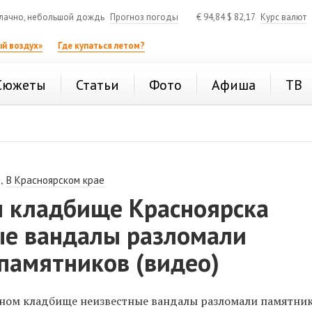
лачно, небольшой дождь
Прогноз погоды
€
94,84
$
82,17
Курс валют
й воздух»
Где купаться летом?
Сюжеты
Статьи
Фото
Афиша
ТВ
,
В Красноярском крае
 кладбище Красноярска
ые вандалы разломали
памятников (видео)
ном кладбище неизвестные вандалы разломали памятник