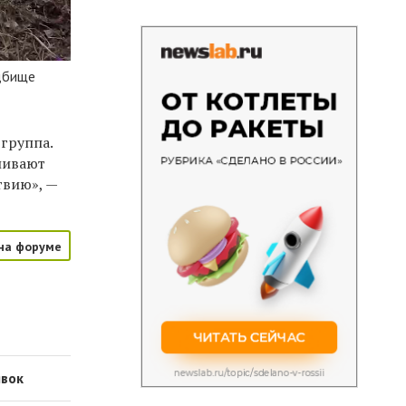
дбище
группа.
ливают
твию», —
на форуме
явок