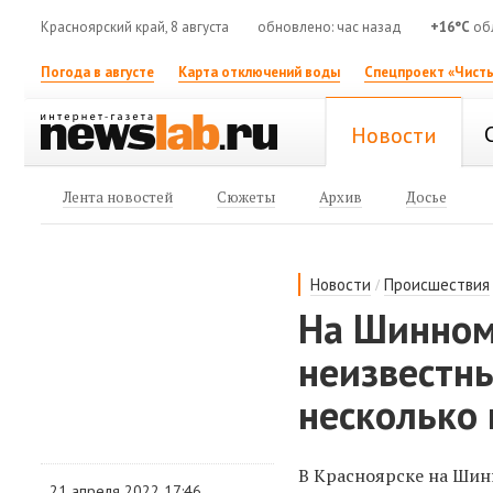
Красноярский край, 8 августа
обновлено: час назад
+16°C
об
Погода в августе
Карта отключений воды
Спецпроект «Чисты
Новости
Лента новостей
Сюжеты
Архив
Досье
/
Новости
Происшествия
На Шинном
неизвестн
несколько 
В Красноярске на Шин
21 апреля 2022 17:46